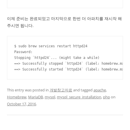
이제 준비는 완료되었고 마지막으로 한번 더 아파치를 재시작 해
주시면 됩니다.
$ sudo brew services restart httpd24

Password:

Stopping `httpd24`... (might take a while)

==> Successfully stopped `httpd24` (label: homebrew.mxcl.
==> Successfully started `httpd24` (label: homebrew.mxcl.
This entry was posted in
개발참고자료
and tagged
apache
,
Homebrew
,
MariaDB
,
mysql
,
mysql_secure_installation
,
php
on
October 17, 2016
.