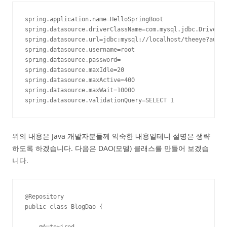
spring.application.name=HelloSpringBoot

spring.datasource.driverClassName=com.mysql.jdbc.Driver

spring.datasource.url=jdbc:mysql://localhost/theeye?autoR
spring.datasource.username=root

spring.datasource.password=

spring.datasource.maxIdle=20

spring.datasource.maxActive=400

spring.datasource.maxWait=10000

spring.datasource.validationQuery=SELECT 1
위의 내용은 Java 개발자분들께 익숙한 내용일테니 설명은 생략
하도록 하겠습니다. 다음은 DAO(모델) 클래스를 만들어 보겠습
니다.
@Repository

public class BlogDao {

    @Autowired
