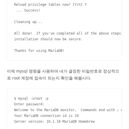
Reload privilege tables now? [Y/n] Y

 ... Success!

Cleaning up...

All done!  If you've completed all of the above steps, yo
installation should now be secure.

Thanks for using MariaDB!
이제 mysql 명령을 사용하여 내가 결정한 비밀번호로 정상적으
로 root 계정에 접속이 되는지 확인을 해봅시다.
$ mysql -uroot -p

Enter password: 

Welcome to the MariaDB monitor.  Commands end with ; or \
Your MariaDB connection id is 19

Server version: 10.1.18-MariaDB Homebrew
