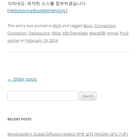
각되네요. 제작한 소스를 첨부하겠습니다.
[
HelloSpringBootWithMySQL
]
This entry was posted in
JAVA
and tagged
Boot
,
Connection
,
Connector
,
Datasource
,
dbcp
,
JdbcTemplate
,
MariaDB
,
mysql
,
Pool
,
spring
on
February 19, 2014
.
Post
←
Older posts
navigation
Search
for:
RECENT POSTS
Windows에서 Stable Diffusion WebUI 완벽 설치 (NVIDIA GPU 기준)