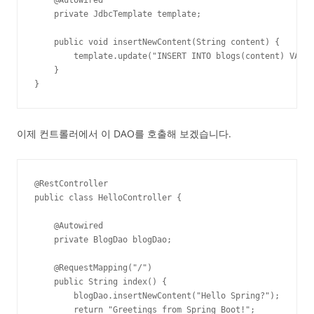
    private JdbcTemplate template;

    public void insertNewContent(String content) {

        template.update("INSERT INTO blogs(content) VALUE
    }

}
이제 컨트롤러에서 이 DAO를 호출해 보겠습니다.
@RestController

public class HelloController {

    @Autowired

    private BlogDao blogDao;

    @RequestMapping("/")

    public String index() {

        blogDao.insertNewContent("Hello Spring?");

        return "Greetings from Spring Boot!";
