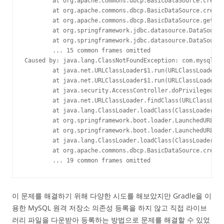
        at org.apache.commons.dbcp.BasicDataSource.create
        at org.apache.commons.dbcp.BasicDataSource.create
        at org.apache.commons.dbcp.BasicDataSource.getCon
        at org.springframework.jdbc.datasource.DataSource
        at org.springframework.jdbc.datasource.DataSource
        ... 15 common frames omitted

Caused by: java.lang.ClassNotFoundException: com.mysql.jd
        at java.net.URLClassLoader$1.run(URLClassLoader.j
        at java.net.URLClassLoader$1.run(URLClassLoader.j
        at java.security.AccessController.doPrivileged(Na
        at java.net.URLClassLoader.findClass(URLClassLoad
        at java.lang.ClassLoader.loadClass(ClassLoader.ja
        at org.springframework.boot.loader.LaunchedURLCla
        at org.springframework.boot.loader.LaunchedURLCla
        at java.lang.ClassLoader.loadClass(ClassLoader.ja
        at org.apache.commons.dbcp.BasicDataSource.create
        ... 19 common frames omitted
이 문제를 해결하기 위해 다양한 시도를 해보았지만 Gradle을 이
용한 MySQL 원격 저장소 의존성 등록을 하지 않고 직접 라이브
러리 파일을 다운받아 등록하는 방법으로 문제를 해결할 수 있었