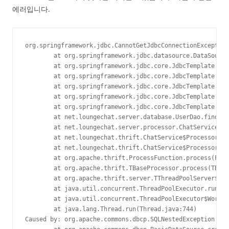
에러입니다.
org.springframework.jdbc.CannotGetJdbcConnectionException
        at org.springframework.jdbc.datasource.DataSource
        at org.springframework.jdbc.core.JdbcTemplate.exe
        at org.springframework.jdbc.core.JdbcTemplate.que
        at org.springframework.jdbc.core.JdbcTemplate.que
        at org.springframework.jdbc.core.JdbcTemplate.que
        at org.springframework.jdbc.core.JdbcTemplate.que
        at net.loungechat.server.database.UserDao.findUse
        at net.loungechat.server.processor.ChatServicePro
        at net.loungechat.thrift.ChatService$Processor$au
        at net.loungechat.thrift.ChatService$Processor$au
        at org.apache.thrift.ProcessFunction.process(Proc
        at org.apache.thrift.TBaseProcessor.process(TBase
        at org.apache.thrift.server.TThreadPoolServer$Wor
        at java.util.concurrent.ThreadPoolExecutor.runWor
        at java.util.concurrent.ThreadPoolExecutor$Worker
        at java.lang.Thread.run(Thread.java:744)

Caused by: org.apache.commons.dbcp.SQLNestedException: Ca