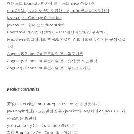
에버노트 Evernote 한번에 모든 노트 Enex 추출하기
macOS Mojave 에서 SSL 지원하는 Apache 웹서버 설치하기
Javascript – Garbage Collection
Javascript – 현대 모드 “use strict”
Cocos2d-X 웹게임 개발하기 – Mac에서 개발환경 구축하기
Mac Sierra 업그레이드 후 ADB 연결이 간헐적으로 끊어지는 문제 해결
하기
AngularJS PhoneCat 튜토리얼 앱 – 컴포넌트
AngularJS PhoneCat 튜토리얼 앱 – 정적/동적 템플릿
AngularJS PhoneCat 튜토리얼 앱 – 부트스트래핑
RECENT COMMENTS
开设Binance账户
on
Trac Apache 1.3버젼과 연동하기
Javalongint比較 - 코딩면접 질문 - java int와 long차이
on
JAVA에서 자
주 쓰이는 형변환
yson
on
Unity C# – Coroutine 알아보기
김대호
on
Unity C# – Coroutine 알아보기