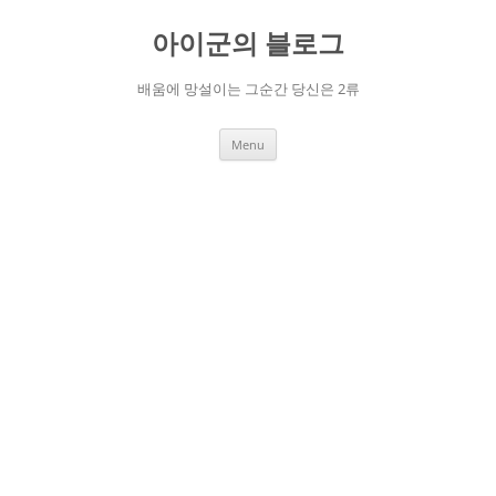
Skip
to
아이군의 블로그
content
배움에 망설이는 그순간 당신은 2류
Menu