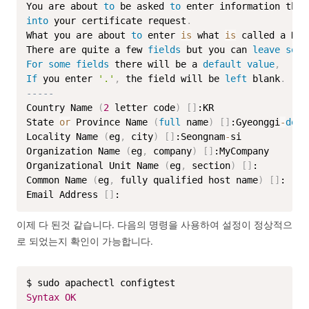
You are about 
to
 be asked 
to
into
 your certificate request
.
What you are about 
to
 enter 
is
 what 
is
 called a Dis
There are quite a few 
fields
 but you can 
leave
some
For
some
fields
 there will be a 
default
value
,
If
 you enter 
'.'
,
 the field will be 
left
 blank
.
-----
Country Name 
(
2
 letter code
)
[
]
:KR

State 
or
 Province Name 
(
full
 name
)
[
]
:Gyeonggi
-
do
Locality Name 
(
eg
,
 city
)
[
]
:Seongnam
-
si

Organization Name 
(
eg
,
 company
)
[
]
:MyCompany

Organizational Unit Name 
(
eg
,
 section
)
[
]
:

Common Name 
(
eg
,
 fully qualified host name
)
[
]
:

Email Address 
[
]
:
이제 다 된것 같습니다. 다음의 명령을 사용하여 설정이 정상적으
로 되었는지 확인이 가능합니다.
Syntax
OK