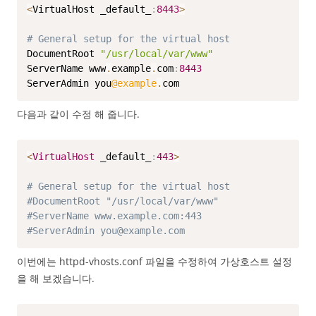
<
VirtualHost _default_
:
8443
>
# General setup for the virtual host
DocumentRoot 
"/usr/local/var/www"
ServerName www
.
example
.
com
:
8443
ServerAdmin you
@example
.
com
다음과 같이 수정 해 줍니다.
<
VirtualHost
 _default_
:
443
>
# General setup for the virtual host
#DocumentRoot "/usr/local/var/www"
#ServerName www.example.com:443
#ServerAdmin you@example.com
이번에는 httpd-vhosts.conf 파일을 수정하여 가상호스트 설정
을 해 보겠습니다.