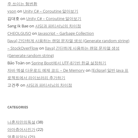
주 쓰이는 형변환
yson
on
Unity C# – Coroutine 알아보기
김대호
on
Unity C# – Coroutine 알아보기
Sang Ik Bae
on
샤딩과 파티셔닝의 차이점
CHEOLGUSO
on
Javascript – Garbage Collection
[Java] 간단하게 사용하는 랜덤 문자열 생성 (Generate random string)
– StockOverFlow
on
[Java] 간단하게 사용하는 랜덤 문자열 생성
(Generate random string)
Bảo Toàn
on
Spring Boot에서 UTF-8기반 한글 설정하기
자바 엑셀 다운로드 예제 코드 – De Memory
on
[Eclipse] 일반 Java 프
로젝트에서 라이브러리 추가하기
고건주
on
샤딩과 파티셔닝의 차이점
CATEGORIES
나혼자만의독설
(38)
아마츄어사진가
(22)
영혼의양식
(21)