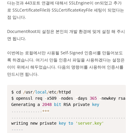
다는것과 443포트 연결에 대해서 SSLEngine이 on되었고 추가
로 SSLCertificateFile와 SSLCertificateKeyFile 세팅이 되었다는
점 입니다.
DocumentRoot의 설정은 본인의 개발 환경에 맞게 설정 해 주시
면 됩니다.
이번에는 로컬에서만 사용될 Self-Signed 인증서를 만들어보도
록 하겠습니다. 여기서 만들 인증서 파일을 사용하겠다는 설정은
이미 위에서 해두었습니다. 다음의 명령어를 사용하여 인증서를
만드시면 됩니다.
$ cd 
/
usr
/
local
/
etc
/
httpd

$ openssl req 
-
x509 
-
nodes 
-
days 
365
-
newkey rsa:
20
Generating a 
2048
bit
 RSA private 
key
.
.
.
.
.
.
.
.
.
.
.
.
.
+
+
+
.
.
.
.
.
.
.
.
.
.
.
.
.
.
.
.
.
.
.
.
.
.
.
.
.
.
.
.
.
.
.
.
.
.
.
.
.
.
.
.
.
.
.
.
.
.
.
.
.
.
.
writing new private 
key
to
'server.key'
-----