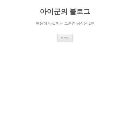
Skip
to
아이군의 블로그
content
배움에 망설이는 그순간 당신은 2류
Menu