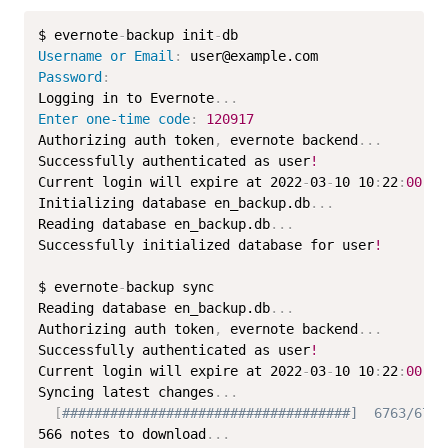
$ evernote
-
backup init
-
Username or Email
:
Password
:
Logging in to Evernote
...
Enter one-time code
:
120917
Authorizing auth token
,
 evernote backend
...
Successfully authenticated as user
!
Current login will expire at 2022
-
03
-
10 10
:
22
:
00.
Initializing database en_backup.db
...
Reading database en_backup.db
...
Successfully initialized database for user
!
$ evernote
-
backup sync

Reading database en_backup.db
...
Authorizing auth token
,
 evernote backend
...
Successfully authenticated as user
!
Current login will expire at 2022
-
03
-
10 10
:
22
:
00.
Syncing latest changes
...
[
####################################]  6763/6763
566 notes to download
...