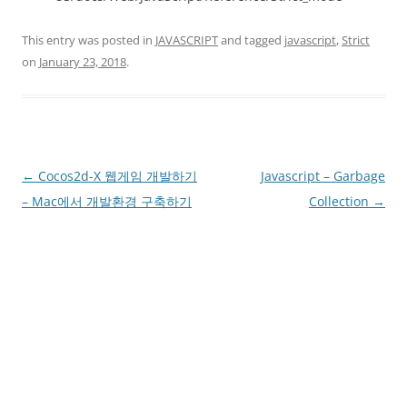
This entry was posted in
JAVASCRIPT
and tagged
javascript
,
Strict
on
January 23, 2018
.
Post
←
Cocos2d-X 웹게임 개발하기
Javascript – Garbage
navigation
– Mac에서 개발환경 구축하기
Collection
→