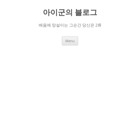
Skip
to
아이군의 블로그
content
배움에 망설이는 그순간 당신은 2류
Menu