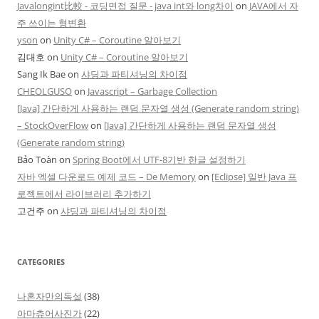
Javalongint比較 - 코딩면접 질문 - java int와 long차이
on
JAVA에서 자
주 쓰이는 형변환
yson
on
Unity C# – Coroutine 알아보기
김대호
on
Unity C# – Coroutine 알아보기
Sang Ik Bae
on
샤딩과 파티셔닝의 차이점
CHEOLGUSO
on
Javascript – Garbage Collection
[Java] 간단하게 사용하는 랜덤 문자열 생성 (Generate random string)
– StockOverFlow
on
[Java] 간단하게 사용하는 랜덤 문자열 생성
(Generate random string)
Bảo Toàn
on
Spring Boot에서 UTF-8기반 한글 설정하기
자바 엑셀 다운로드 예제 코드 – De Memory
on
[Eclipse] 일반 Java 프
로젝트에서 라이브러리 추가하기
고건주
on
샤딩과 파티셔닝의 차이점
CATEGORIES
나혼자만의독설
(38)
아마츄어사진가
(22)