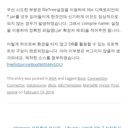
우선 시도한 부분은 fileTree설정을 이용하여 libs 디렉토리안의
*.jar를 모두 읽어들이게 한것인데 신기하게 이것도 정상적으로
되지 않는 경우가 발생하였습니다. 그래서 compile name: 설정
을 이용하여 정확한 파일명(.jar 확장자 제외)을 적어주면 됩니다.
이렇게 하므로써 환경을 타지 않고 DB를 활용할 수 있는 프로젝
트의 구성이 완료되었습니다. 아마 이부분은 버그이지 않을까 생
각되네요. 제작한 소스를 첨부하겠습니다.
[
HelloSpringBootWithMySQL
]
This entry was posted in
JAVA
and tagged
Boot
,
Connection
,
Connector
,
Datasource
,
dbcp
,
JdbcTemplate
,
MariaDB
,
mysql
,
Pool
,
spring
on
February 19, 2014
.
Post
←
.gitignore 설정후에 정상적
Ubuntu 서버에 JDK 7 설치하기