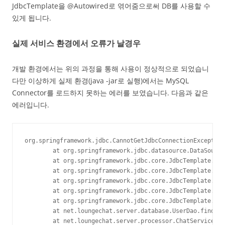
JdbcTemplate을 @Autowired로 엮어줌으로써 DB를 사용할 수
있게 됩니다.
실제 서비스 환경에서 오류가 날경우
개발 환경에서는 위의 과정을 통해 사용이 정상적으로 되었습니
다만 이상하게 실제 환경(java -jar로 실행)에서는 MySQL
Connector를 로드하지 못하는 에러를 보였습니다. 다음과 같은
에러입니다.
org.springframework.jdbc.CannotGetJdbcConnectionException
        at org.springframework.jdbc.datasource.DataSource
        at org.springframework.jdbc.core.JdbcTemplate.exe
        at org.springframework.jdbc.core.JdbcTemplate.que
        at org.springframework.jdbc.core.JdbcTemplate.que
        at org.springframework.jdbc.core.JdbcTemplate.que
        at org.springframework.jdbc.core.JdbcTemplate.que
        at net.loungechat.server.database.UserDao.findUse
        at net.loungechat.server.processor.ChatServicePro