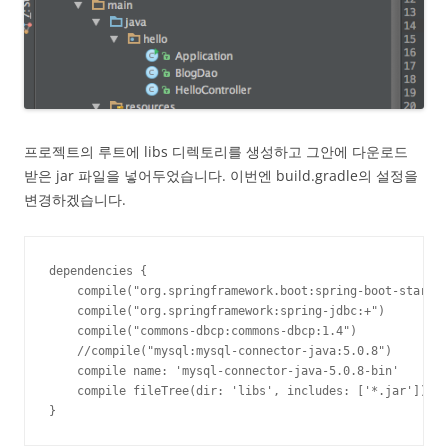
프로젝트의 루트에 libs 디렉토리를 생성하고 그안에 다운로드
받은 jar 파일을 넣어두었습니다. 이번엔 build.gradle의 설정을
변경하겠습니다.
dependencies {

    compile("org.springframework.boot:spring-boot-starter
    compile("org.springframework:spring-jdbc:+")

    compile("commons-dbcp:commons-dbcp:1.4")

    //compile("mysql:mysql-connector-java:5.0.8")

    compile name: 'mysql-connector-java-5.0.8-bin'

    compile fileTree(dir: 'libs', includes: ['*.jar'])

}