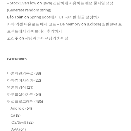
– StockOverFlow
on
[Java] 간단하게 사용하는 랜덤 문자열 생성
(Generate random string)
Bảo Toàn
on
Spring Boot에서 UTF-8기반 한글 설정하기
자바 엑셀 다운로드 예제 코드 – De Memory
on
[Eclipse] 일반 Java 프
로젝트에서 라이브러리 추가하기
고건주
on
샤딩과 파티셔닝의 차이점
CATEGORIES
나혼자만의독설
(38)
아마츄어사진가
(22)
영혼의양식
(21)
하루를살아가며
(64)
허접프로그래머
(486)
Android
(64)
C#
(8)
iOS/Swift
(82)
JAVA
(64)