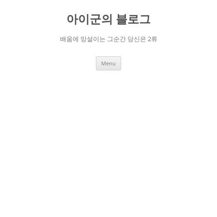
Skip
to
아이군의 블로그
content
배움에 망설이는 그순간 당신은 2류
Menu