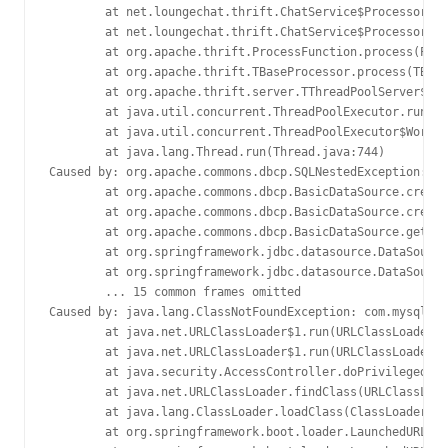
        at net.loungechat.thrift.ChatService$Processor$au
        at net.loungechat.thrift.ChatService$Processor$au
        at org.apache.thrift.ProcessFunction.process(Proc
        at org.apache.thrift.TBaseProcessor.process(TBase
        at org.apache.thrift.server.TThreadPoolServer$Wor
        at java.util.concurrent.ThreadPoolExecutor.runWor
        at java.util.concurrent.ThreadPoolExecutor$Worker
        at java.lang.Thread.run(Thread.java:744)

Caused by: org.apache.commons.dbcp.SQLNestedException: Ca
        at org.apache.commons.dbcp.BasicDataSource.create
        at org.apache.commons.dbcp.BasicDataSource.create
        at org.apache.commons.dbcp.BasicDataSource.getCon
        at org.springframework.jdbc.datasource.DataSource
        at org.springframework.jdbc.datasource.DataSource
        ... 15 common frames omitted

Caused by: java.lang.ClassNotFoundException: com.mysql.jd
        at java.net.URLClassLoader$1.run(URLClassLoader.j
        at java.net.URLClassLoader$1.run(URLClassLoader.j
        at java.security.AccessController.doPrivileged(Na
        at java.net.URLClassLoader.findClass(URLClassLoad
        at java.lang.ClassLoader.loadClass(ClassLoader.ja
        at org.springframework.boot.loader.LaunchedURLCla