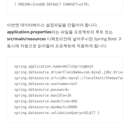
) ENGINE=InnoDB DEFAULT CHARSET=utf8;
이번엔 데이터베이스 설정파일을 만들어야 합니다.
application.properties
라는 파일을 프로젝트의 루트 또는
src/main/resources
디렉토리안에 넣어주시면 Spring Boot 구
동시에 자동으로 읽어들여 프로젝트에 적용하게 됩니다.
spring.application.name=HelloSpringBoot

spring.datasource.driverClassName=com.mysql.jdbc.Driver

spring.datasource.url=jdbc:mysql://localhost/theeye?autoR
spring.datasource.username=root

spring.datasource.password=

spring.datasource.maxIdle=20

spring.datasource.maxActive=400

spring.datasource.maxWait=10000

spring.datasource.validationQuery=SELECT 1