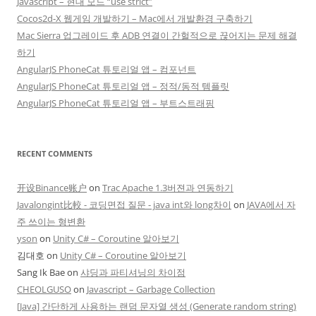
Javascript – 현대 모드 “use strict”
Cocos2d-X 웹게임 개발하기 – Mac에서 개발환경 구축하기
Mac Sierra 업그레이드 후 ADB 연결이 간헐적으로 끊어지는 문제 해결
하기
AngularJS PhoneCat 튜토리얼 앱 – 컴포넌트
AngularJS PhoneCat 튜토리얼 앱 – 정적/동적 템플릿
AngularJS PhoneCat 튜토리얼 앱 – 부트스트래핑
RECENT COMMENTS
开设Binance账户
on
Trac Apache 1.3버젼과 연동하기
Javalongint比較 - 코딩면접 질문 - java int와 long차이
on
JAVA에서 자
주 쓰이는 형변환
yson
on
Unity C# – Coroutine 알아보기
김대호
on
Unity C# – Coroutine 알아보기
Sang Ik Bae
on
샤딩과 파티셔닝의 차이점
CHEOLGUSO
on
Javascript – Garbage Collection
[Java] 간단하게 사용하는 랜덤 문자열 생성 (Generate random string)