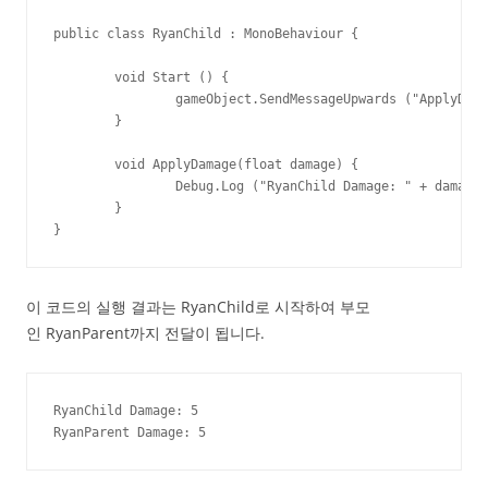
public class RyanChild : MonoBehaviour {

	void Start () {

		gameObject.SendMessageUpwards ("ApplyDamage", 5.0f);

	}

	void ApplyDamage(float damage) {

		Debug.Log ("RyanChild Damage: " + damage);

	}

}
이 코드의 실행 결과는 RyanChild로 시작하여 부모
인 RyanParent까지 전달이 됩니다.
RyanChild Damage: 5

RyanParent Damage: 5