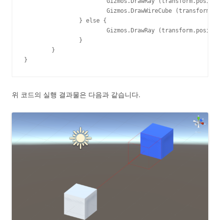
			Gizmos.DrawRay (transform.position, transform.forward * hit.distance);

			Gizmos.DrawWireCube (transform.position + transform.forward * hit.distance, transform.lossyScale );

		} else {

			Gizmos.DrawRay (transform.position, transform.forward * maxDistance);

		}

	}

}
위 코드의 실행 결과물은 다음과 같습니다.