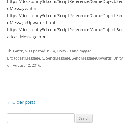
https://docs.unity3d.com/ScriptReference/GameObject.Sen
dMessage.html
https://docs.unity3d.com/ScriptReference/GameObject.Sen
dMessageUpwards.html
https://docs.unity3d.com/ScriptReference/GameObject.Bro
adcastMessage.html
This entry was posted in
C#
,
Unity3D
and tagged
BroadcastMessage
,
C
,
SendMessage
,
SendMessageUpwards
,
Unity
on
August 12, 2016
.
Post
←
Older posts
navigation
Search
for: