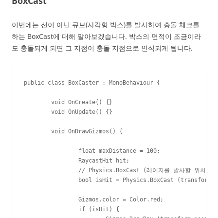
BoxCast
이번에는 선이 아닌 큐브(사각형 박스)를 발사하여 충돌 체크를
하는 BoxCast에 대해 알아보겠습니다. 박스의 면적이 조금이라
도 충돌되게 되면 그 지점이 충돌 지점으로 인식되게 됩니다.
public class BoxCaster : MonoBehaviour {

	void OnCreate() {}

	void OnUpdate() {}

	void OnDrawGizmos() {

		float maxDistance = 100;

		RaycastHit hit;

		// Physics.BoxCast (레이저를 발사할 위치, 사각형의 각 좌표의 절판 크기, 발사 방향, 충돌 결과, 회전 각도, 최대 거리)

		bool isHit = Physics.BoxCast (transform.position, transform.lossyScale / 2, transform.forward, out hit, transform.rotation, maxDistance);

		Gizmos.color = Color.red;

		if (isHit) {
