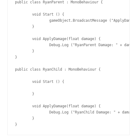
public class RyanParent : MonoBehaviour {

	void Start () {

		gameObject.BroadcastMessage ("ApplyDamage", 5.0f);

	}

	void ApplyDamage(float damage) {

		Debug.Log ("RyanParent Damage: " + damage);

	}

}

public class RyanChild : MonoBehaviour {

	void Start () {

	}

	void ApplyDamage(float damage) {

		Debug.Log ("RyanChild Damage: " + damage);

	}

}