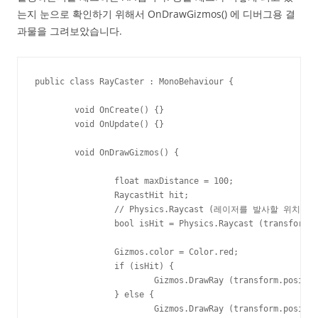
는지 눈으로 확인하기 위해서 OnDrawGizmos() 에 디버그용 결
과물을 그려보았습니다.
public class RayCaster : MonoBehaviour {

	void OnCreate() {}

	void OnUpdate() {}

	void OnDrawGizmos() {

		float maxDistance = 100;

		RaycastHit hit;

		// Physics.Raycast (레이저를 발사할 위치, 발사 방향, 충돌 결과, 최대 거리)

		bool isHit = Physics.Raycast (transform.position, transform.forward, out hit, maxDistance);

		Gizmos.color = Color.red;

		if (isHit) {

			Gizmos.DrawRay (transform.position, transform.forward * hit.distance);

		} else {

			Gizmos.DrawRay (transform.position, transform.forward * maxDistance);
