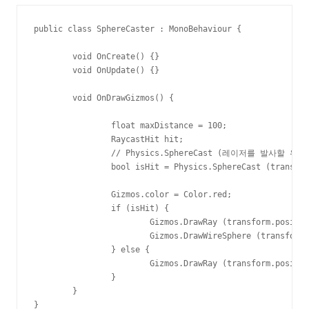
public class SphereCaster : MonoBehaviour {

	void OnCreate() {}

	void OnUpdate() {}

	void OnDrawGizmos() {

		float maxDistance = 100;

		RaycastHit hit;

		// Physics.SphereCast (레이저를 발사할 위치, 구의 반경, 발사 방향, 충돌 결과, 최대 거리)

		bool isHit = Physics.SphereCast (transform.position, transform.lossyScale.x / 2, transform.forward, out hit, maxDistance);

		Gizmos.color = Color.red;

		if (isHit) {

			Gizmos.DrawRay (transform.position, transform.forward * hit.distance);

			Gizmos.DrawWireSphere (transform.position + transform.forward * hit.distance, transform.lossyScale.x / 2);

		} else {

			Gizmos.DrawRay (transform.position, transform.forward * maxDistance);

		}

	}

}