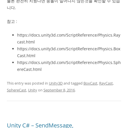
물론 완전히 치웠다면 충돌이 일어나지 않는것을 확인할 수 있습
니다.
참고 :
https://docs.unity3d.com/ScriptReference/Physics.Ray
cast.html
https://docs.unity3d.com/ScriptReference/Physics.Box
Cast.html
https://docs.unity3d.com/ScriptReference/Physics.Sph
ereCast.html
This entry was posted in
Unity3D
and tagged
BoxCast
,
RayCast
,
SphereCast
,
Unity
on
September 8, 2016
.
Unity C# – SendMessage,