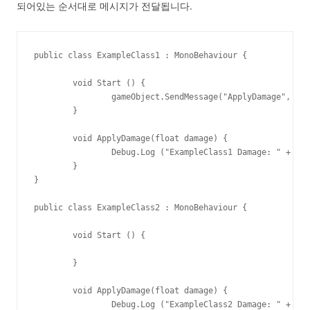
되어있는 순서대로 메시지가 전달됩니다.
public class ExampleClass1 : MonoBehaviour {

	void Start () {

		gameObject.SendMessage("ApplyDamage", 5.0f);

	}

	void ApplyDamage(float damage) {

		Debug.Log ("ExampleClass1 Damage: " + damage);

	}

}

public class ExampleClass2 : MonoBehaviour {

	void Start () {

	}

	void ApplyDamage(float damage) {

		Debug.Log ("ExampleClass2 Damage: " + damage);
