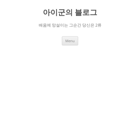
Skip
to
아이군의 블로그
content
배움에 망설이는 그순간 당신은 2류
Menu