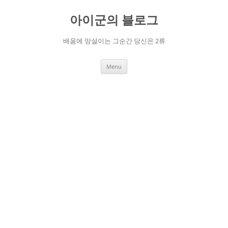
Skip
to
아이군의 블로그
content
배움에 망설이는 그순간 당신은 2류
Menu