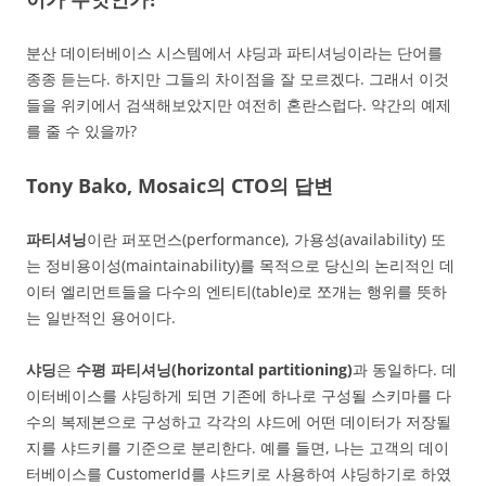
분산 데이터베이스 시스템에서 샤딩과 파티셔닝이라는 단어를
종종 듣는다. 하지만 그들의 차이점을 잘 모르겠다. 그래서 이것
들을 위키에서 검색해보았지만 여전히 혼란스럽다. 약간의 예제
를 줄 수 있을까?
Tony Bako, Mosaic의 CTO의 답변
파티셔닝
이란 퍼포먼스(performance), 가용성(availability) 또
는 정비용이성(maintainability)를 목적으로 당신의 논리적인 데
이터 엘리먼트들을 다수의 엔티티(table)로 쪼개는 행위를 뜻하
는 일반적인 용어이다.
샤딩
은
수평 파티셔닝(horizontal partitioning)
과 동일하다. 데
이터베이스를 샤딩하게 되면 기존에 하나로 구성될 스키마를 다
수의 복제본으로 구성하고 각각의 샤드에 어떤 데이터가 저장될
지를 샤드키를 기준으로 분리한다. 예를 들면, 나는 고객의 데이
터베이스를 CustomerId를 샤드키로 사용하여 샤딩하기로 하였