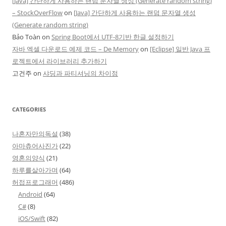
[Java] 간단하게 사용하는 랜덤 문자열 생성 (Generate random string)
– StockOverFlow
on
[Java] 간단하게 사용하는 랜덤 문자열 생성
(Generate random string)
Bảo Toàn
on
Spring Boot에서 UTF-8기반 한글 설정하기
자바 엑셀 다운로드 예제 코드 – De Memory
on
[Eclipse] 일반 Java 프
로젝트에서 라이브러리 추가하기
고건주
on
샤딩과 파티셔닝의 차이점
CATEGORIES
나혼자만의독설
(38)
아마츄어사진가
(22)
영혼의양식
(21)
하루를살아가며
(64)
허접프로그래머
(486)
Android
(64)
C#
(8)
iOS/Swift
(82)