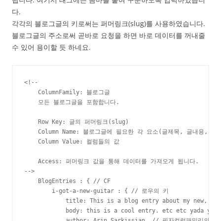
다.
각각의 블로그글의 키로써는 퍼머링크(slug)를 사용하였습니다.
블로그글의 주소로써 곧바로 요청을 하면 바로 데이터를 꺼내줄
수 있어 용이할 듯 하네요.
<!--

    ColumnFamily: 블로그글

    모든 블로그글을 포함합니다.

    Row Key: 글의 퍼머링크(slug)

    Column Name: 블로그글에 필요한 각 요소(글제목, 글내용, 기타
    Column Value: 컬럼들의 값

    Access: 퍼머링크 값을 통해 데이터를 가져오게 됩니다.

-->

    BlogEntries : { // CF

        i-got-a-new-guitar : { // 로우의 키

            title: This is a blog entry about my new, awe
            body: this is a cool entry. etc etc yada yada

            author: Arin Sarkissian  // 필자컬럼패밀리의 로