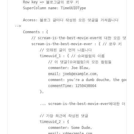
    Row key => 블로그글의 로우 키

    SuperColumn name: TimeUUIDType

    Access: 블로그 글마다 작성된 모든 댓글을 가져옵니다

-->

    Comments : {

        // scream-is-the-best-movie-ever에 대한 모든 댓글들

        scream-is-the-best-movie-ever : { // 로우 키

            // 오래된 글이 먼저 나옵니다

            timeuuid_1 : { // 슈퍼컬럼의 이름

                // 이 댓글(슈퍼컬럼)의 모든 컬럼들

                commenter: Joe Blow,

                email: joeb@example.com,

                comment: you're a dumb douche, the godfat
                commentTime: 1250438004

            },

            ... scream-is-the-best-movie-ever에대한 더 많
            // 가장 최근에 작성된 댓글

            timeuuid_2 : {

                commenter: Some Dude,

                email: sd@example.com,
