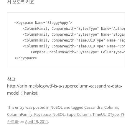
서 보도록 하죠.
<Keyspace Name="BloggyAppy">

    <ColumnFamily CompareWith="BytesType" Name="Authors"/
    <ColumnFamily CompareWith="BytesType" Name="BlogEntri
    <ColumnFamily CompareWith="TimeUUIDType" Name="Tagged
    <ColumnFamily CompareWith="TimeUUIDType" Name="Commen
        CompareSubcolumnsWith="BytesType" ColumnType="Sup
</Keyspace>
참고:
http://arin.me/blog/wtf-is-a-supercolumn-cassandra-data-
model (Thanks!)
This entry was posted in
NoSQL
and tagged
Cassandra
,
Column
,
ColumnFamily
,
Keyspace
,
NoSQL
,
SuperColumn
,
TimeUUIDType
,
카
산드라
on
April 19, 2011
.