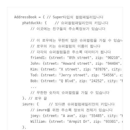
AddressBook = { // Super타입의 컬럼패밀리입니다

    phatduckk: {    // 슈퍼컬럼패밀리안의 키입니다

        // 이곳에는 친구들의 주소록정보가 있습니다

        // 이 로우에는 무한히 많은 슈퍼컬럼을 가질 수 있습니다

        // 로우의 키는 슈퍼컬럼의 이름이 됩니다

        // 각각의 슈퍼컬럼들은 주소록 데이터가 됩니다

        friend1: {street: "8th street", zip: "90210", cit
        John: {street: "Howard street", zip: "94404", cit
        Kim: {street: "X street", zip: "87876", city: "Ba
        Tod: {street: "Jerry street", zip: "54556", city:
        Bob: {street: "Q Blvd", zip: "24252", city: "Nowh
        ...

        // 무한한 숫자의 슈퍼컬럼을 가질 수 있습니다

    }, // 로우 끝

    ieure: {     // 또다른 슈퍼컬럼패밀리안의 키입니다

        // ieure를 위한 주소록 정보의 전체가 있습니다

        joey: {street: "A ave", zip: "55485", city: "Hell
        William: {street: "Armpit Dr", zip: "93301", city
    },
