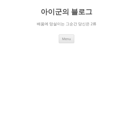
Skip
to
아이군의 블로그
content
배움에 망설이는 그순간 당신은 2류
Menu