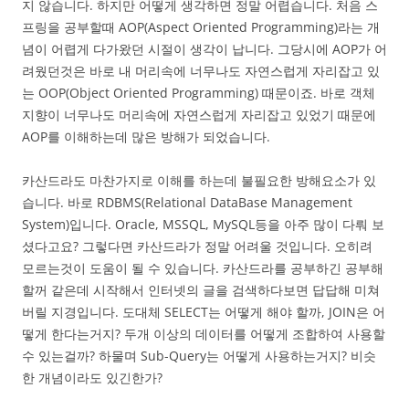
지 않습니다. 하지만 어떻게 생각하면 정말 어렵습니다. 처음 스
프링을 공부할때 AOP(Aspect Oriented Programming)라는 개
념이 어렵게 다가왔던 시절이 생각이 납니다. 그당시에 AOP가 어
려웠던것은 바로 내 머리속에 너무나도 자연스럽게 자리잡고 있
는 OOP(Object Oriented Programming) 때문이죠. 바로 객체
지향이 너무나도 머리속에 자연스럽게 자리잡고 있었기 때문에
AOP를 이해하는데 많은 방해가 되었습니다.
카산드라도 마찬가지로 이해를 하는데 불필요한 방해요소가 있
습니다. 바로 RDBMS(Relational DataBase Management
System)입니다. Oracle, MSSQL, MySQL등을 아주 많이 다뤄 보
셨다고요? 그렇다면 카산드라가 정말 어려울 것입니다. 오히려
모르는것이 도움이 될 수 있습니다. 카산드라를 공부하긴 공부해
할꺼 같은데 시작해서 인터넷의 글을 검색하다보면 답답해 미쳐
버릴 지경입니다. 도대체 SELECT는 어떻게 해야 할까, JOIN은 어
떻게 한다는거지? 두개 이상의 데이터를 어떻게 조합하여 사용할
수 있는걸까? 하물며 Sub-Query는 어떻게 사용하는거지? 비슷
한 개념이라도 있긴한가?