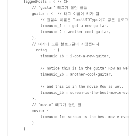
    TaggedPosts : { // CF

        // "guitar" 태그가 달린 글들

        guitar : {  // 태그 이름이 키가 됨

            // 컬럼의 이름은 TimeUUIDType이고 값은 블로그글
            timeuuid_1 : i-got-a-new-guitar,

            timeuuid_2 : another-cool-guitar,

        },

        // 여기에 모든 블로그글이 저장됩니다

        __notag__ : {

            timeuuid_1b : i-got-a-new-guitar,

            // notice this is in the guitar Row as well

            timeuuid_2b : another-cool-guitar,

            // and this is in the movie Row as well

            timeuuid_2b : scream-is-the-best-movie-ever,

        },

        // "movie" 태그가 달린 글

        movie: {

            timeuuid_1c: scream-is-the-best-movie-ever

        }

    }
