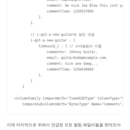
                comment: be nice Joe Blow this isnt youtu
                commentTime: 1250557004

            },

        },

        // i-got-a-new-guitar에 달린 댓글

        i-got-a-new-guitar : {

            timeuuid_1 : { // 슈퍼컬럼의 이름

                commenter: Johnny Guitar,

                email: guitardude@example.com,

                comment: nice axe dawg...

                commentTime: 1250438004

            },

        }

    }

<ColumnFamily CompareWith="TimeUUIDType" ColumnType="Supe
    CompareSubcolumnsWith="BytesType" Name="Comments"/>
이제 마지막으로 위에서 언급된 모든 컬럼 패밀리들을 한데모아