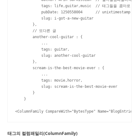
            tags: life,guitar,music  // 태그들을 콤마로 분류
            pubDate: 1250558004      // unixtimestamp
            slug: i-got-a-new-guitar

        },

        // 또다른 글

        another-cool-guitar : {

            ...

            tags: guitar,

            slug: another-cool-guitar

        },

        scream-is-the-best-movie-ever : {

            ...

            tags: movie,horror,

            slug: scream-is-the-best-movie-ever

        }

    }

<ColumnFamily CompareWith="BytesType" Name="BlogEntries"/
태그의 컬럼패밀리(ColumnFamily)