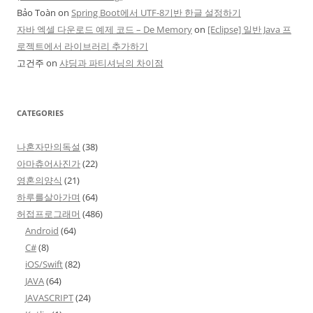
Bảo Toàn
on
Spring Boot에서 UTF-8기반 한글 설정하기
자바 엑셀 다운로드 예제 코드 – De Memory
on
[Eclipse] 일반 Java 프
로젝트에서 라이브러리 추가하기
고건주
on
샤딩과 파티셔닝의 차이점
CATEGORIES
나혼자만의독설
(38)
아마츄어사진가
(22)
영혼의양식
(21)
하루를살아가며
(64)
허접프로그래머
(486)
Android
(64)
C#
(8)
iOS/Swift
(82)
JAVA
(64)
JAVASCRIPT
(24)