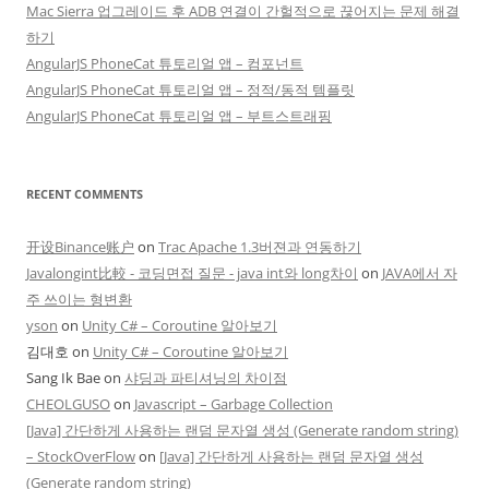
Mac Sierra 업그레이드 후 ADB 연결이 간헐적으로 끊어지는 문제 해결
하기
AngularJS PhoneCat 튜토리얼 앱 – 컴포넌트
AngularJS PhoneCat 튜토리얼 앱 – 정적/동적 템플릿
AngularJS PhoneCat 튜토리얼 앱 – 부트스트래핑
RECENT COMMENTS
开设Binance账户
on
Trac Apache 1.3버젼과 연동하기
Javalongint比較 - 코딩면접 질문 - java int와 long차이
on
JAVA에서 자
주 쓰이는 형변환
yson
on
Unity C# – Coroutine 알아보기
김대호
on
Unity C# – Coroutine 알아보기
Sang Ik Bae
on
샤딩과 파티셔닝의 차이점
CHEOLGUSO
on
Javascript – Garbage Collection
[Java] 간단하게 사용하는 랜덤 문자열 생성 (Generate random string)
– StockOverFlow
on
[Java] 간단하게 사용하는 랜덤 문자열 생성
(Generate random string)