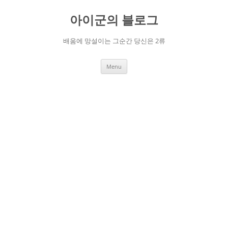
Skip
to
아이군의 블로그
content
배움에 망설이는 그순간 당신은 2류
Menu