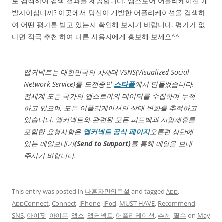
로 검색하여 검색 결과를 제공합니다. 앱스토어 어플리케이션 개
발자이십니까? 이곳에서 당신이 개발한 어플리케이션을 검색하
여 어떤 평가를 받고 있는지 확인해 보시기 바랍니다. 평가가 없
다면 적극 추천 하여 다른 사용자에게 홍보해 보세요^^
앱커넥트는 대한민국의 차세대 VSNS(Visualized Social
Network Service)를 도전중인
스타플
에서 만들었습니다.
전세계 모든 국가의 앱스토어의 데이터를 수집하여 누적
하고 있으며, 모든 어플리케이션의 상태 변화를 추적하고
있습니다. 앱커넥트와 관련된 모든 피드백과 사업제휴를
포함한 요청사항은
앱커넥트 공식 페이지
오른편 상단에
있는 메일보내기
(
Send to Support)
를 통해 메일을 보내
주시기 바랍니다.
This entry was posted in
나혼자만의독설
and tagged
App
,
AppConnect
,
Connect
,
iPhone
,
iPod
,
MUST HAVE
,
Recommend
,
SNS
,
아이팟
,
아이폰
,
앱스
,
앱커넥트
,
어플리케이션
,
추천
,
필수
on
May