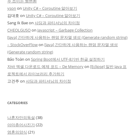
주 쓰이는 형변환
yson
on
Unity C# – Coroutine 알아보기
김대호
on
Unity C# – Coroutine 알아보기
Sang Ik Bae
on
샤딩과 파티셔닝의 차이점
CHEOLGUSO
on
Javascript – Garbage Collection
[Java] 간단하게 사용하는 랜덤 문자열 생성 (Generate random string)
– StockOverFlow
on
[Java] 간단하게 사용하는 랜덤 문자열 생성
(Generate random string)
Bảo Toàn
on
Spring Boot에서 UTF-8기반 한글 설정하기
자바 엑셀 다운로드 예제 코드 – De Memory
on
[Eclipse] 일반 Java 프
로젝트에서 라이브러리 추가하기
고건주
on
샤딩과 파티셔닝의 차이점
CATEGORIES
나혼자만의독설
(38)
아마츄어사진가
(22)
영혼의양식
(21)