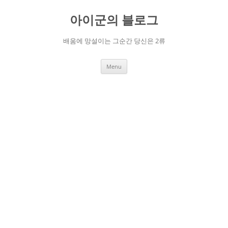
Skip
to
아이군의 블로그
content
배움에 망설이는 그순간 당신은 2류
Menu