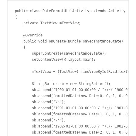
public class DateFormatUtilActivity extends Activity

{

    private TextView mTextView;

    @Override

    public void onCreate(Bundle savedInstanceState)

    {

        super.onCreate(savedInstanceState);

        setContentView(R.layout.main);

        mTextView = (TextView) findViewById(R.id.textView
        StringBuffer sb = new StringBuffer();

        sb.append("1900-01-01 00:00:00 / ");// 1900-01-01
        sb.append(fomattedDate(new Date(0, 0, 1, 0, 0, 0)
        sb.append("\n");

        sb.append("1901-01-01 00:00:00 / ");// 1901-01-01
        sb.append(fomattedDate(new Date(1, 0, 1, 0, 0, 0)
        sb.append("\n");

        sb.append("1902-01-01 00:00:00 / ");// 1902-01-01
        sb.append(fomattedDate(new Date(2, 0, 1, 0, 0, 0)