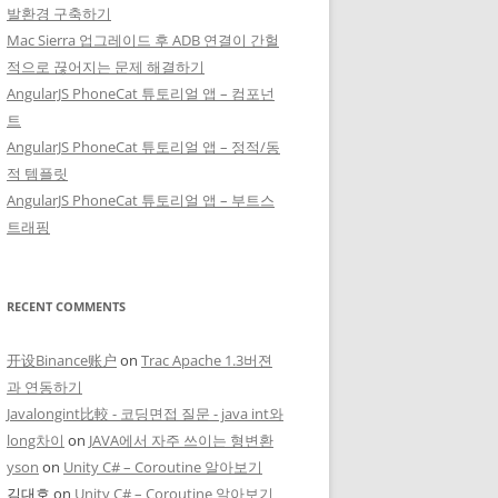
발환경 구축하기
Mac Sierra 업그레이드 후 ADB 연결이 간헐
적으로 끊어지는 문제 해결하기
AngularJS PhoneCat 튜토리얼 앱 – 컴포넌
트
AngularJS PhoneCat 튜토리얼 앱 – 정적/동
적 템플릿
AngularJS PhoneCat 튜토리얼 앱 – 부트스
트래핑
RECENT COMMENTS
开设Binance账户
on
Trac Apache 1.3버젼
과 연동하기
Javalongint比較 - 코딩면접 질문 - java int와
long차이
on
JAVA에서 자주 쓰이는 형변환
yson
on
Unity C# – Coroutine 알아보기
김대호
on
Unity C# – Coroutine 알아보기