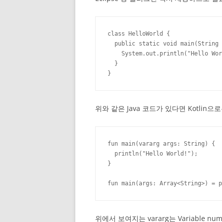
class HelloWorld {

  public static void main(String 
    System.out.println("Hello Wor
  }

}
위와 같은 Java 코드가 있다면 Kotlin
fun main(vararg args: String) {

  println("Hello World!");

}

fun main(args: Array<String>) = p
위에서 보여지는 vararg는 Variable n