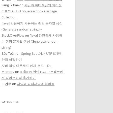
Sang Ik Bae
on
샤딩과 파티셔닝의 차이점
CHEOLGUSO
on
Javascript – Garbage
Collection
[Java] 간단하게 사용하는 랜덤 문자열 생성
(Generate random string) –
StockOverFlow
on
[Java] 간단하게 사용하
는 랜덤 문자열 생성 (Generate random
string)
Bảo Toàn
on
Spring Boot에서 UTF-8기반
한글 설정하기
자바 엑셀 다운로드 예제 코드 – De
Memory
on
[Eclipse] 일반 Java 프로젝트에
서 라이브러리 추가하기
고건주
on
샤딩과 파티셔닝의 차이점
CATEGORIES