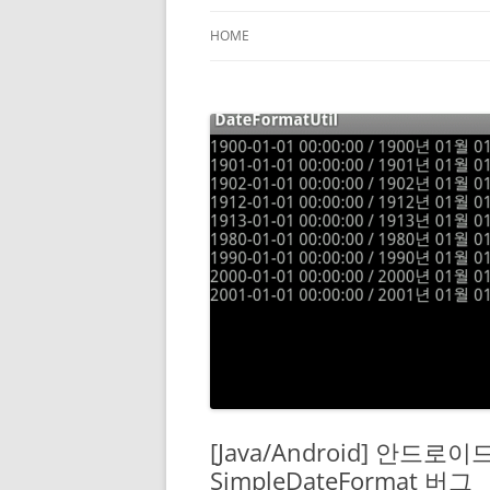
HOME
[Java/Android] 안
SimpleDateFormat 버그