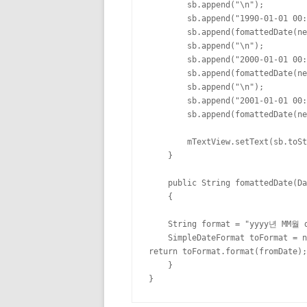
        sb.append("\n");

        sb.append("1990-01-01 00:
        sb.append(fomattedDate(ne
        sb.append("\n");

        sb.append("2000-01-01 00:
        sb.append(fomattedDate(ne
        sb.append("\n");

        sb.append("2001-01-01 00:
        sb.append(fomattedDate(ne
        mTextView.setText(sb.toSt
    }

    public String fomattedDate(Da
    {

    String format = "yyyy년 MM월 d
    SimpleDateFormat toFormat = n
return toFormat.format(fromDate);

    }

}