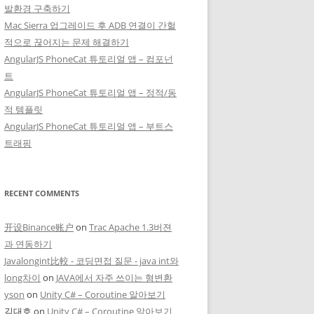
발환경 구축하기
Mac Sierra 업그레이드 후 ADB 연결이 간헐
적으로 끊어지는 문제 해결하기
AngularJS PhoneCat 튜토리얼 앱 – 컴포넌
트
AngularJS PhoneCat 튜토리얼 앱 – 정적/동
적 템플릿
AngularJS PhoneCat 튜토리얼 앱 – 부트스
트래핑
RECENT COMMENTS
开设Binance账户
on
Trac Apache 1.3버젼
과 연동하기
Javalongint比較 - 코딩면접 질문 - java int와
long차이
on
JAVA에서 자주 쓰이는 형변환
yson
on
Unity C# – Coroutine 알아보기
김대호
on
Unity C# – Coroutine 알아보기