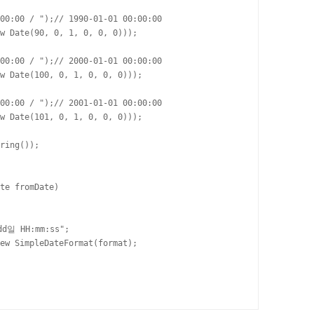
00:00 / ");// 1990-01-01 00:00:00

w Date(90, 0, 1, 0, 0, 0)));

00:00 / ");// 2000-01-01 00:00:00

w Date(100, 0, 1, 0, 0, 0)));

00:00 / ");// 2001-01-01 00:00:00

w Date(101, 0, 1, 0, 0, 0)));

ring());

te fromDate)

d일 HH:mm:ss";

ew SimpleDateFormat(format);
