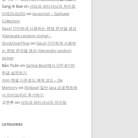
Sang Ik Bae
on
샤딩과 파티셔닝의 차이점
CHEOLGUSO
on
Javascript – Garbage
Collection
[Java] 간단하게 사용하는 랜덤 문자열 생성
(Generate random string) –
StockOverFlow
on
[Java] 간단하게 사용하
는 랜덤 문자열 생성 (Generate random
string)
Bảo Toàn
on
Spring Boot에서 UTF-8기반
한글 설정하기
자바 엑셀 다운로드 예제 코드 – De
Memory
on
[Eclipse] 일반 Java 프로젝트에
서 라이브러리 추가하기
고건주
on
샤딩과 파티셔닝의 차이점
CATEGORIES