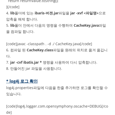
return returnValue.toString();
}[/code]
4.
lib
폴더에 있는
ibaris-버젼.jar
파일을
jar -xvf <파일명>
으로
압축을 해제 합니다.
5.
lib
폴더 안에서 다음의 명령을 수행하여
CacheKey.java
파일
을 컴파일 합니다.
[code]javac -classpath . -d ./ CacheKey.java[/code]
6. 컴파일 된
CacheKey.class
파일을 원래의 위치로 옮겨 옮깁니
다.
7.
jar -cvf ibatis.jar *
명령을 사용하여 다시 압축합니다.
8. 만들어진 jar 파일을 사용합니다.
* log4j 로그 확인
log4j.properties파일에 다음을 한줄 추가하면 로그를 확인할 수
있습니다.
[code]log4j.logger.com.opensymphony.oscache=DEBUG[/co
de]