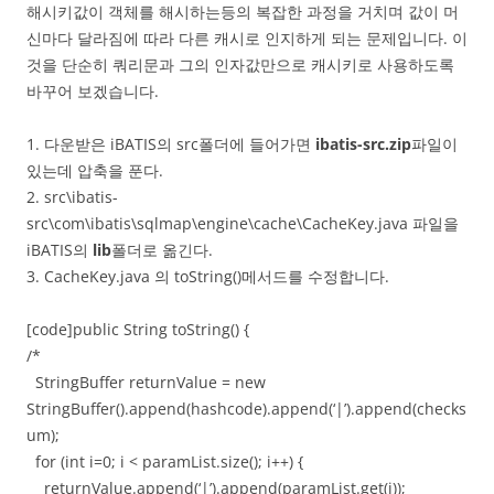
해시키값이 객체를 해시하는등의 복잡한 과정을 거치며 값이 머
신마다 달라짐에 따라 다른 캐시로 인지하게 되는 문제입니다. 이
것을 단순히 쿼리문과 그의 인자값만으로 캐시키로 사용하도록
바꾸어 보겠습니다.
1. 다운받은 iBATIS의 src폴더에 들어가면
ibatis-src.zip
파일이
있는데 압축을 푼다.
2. src\ibatis-
src\com\ibatis\sqlmap\engine\cache\CacheKey.java 파일을
iBATIS의
lib
폴더로 옮긴다.
3. CacheKey.java 의 toString()메서드를 수정합니다.
[code]public String toString() {
/*
StringBuffer returnValue = new
StringBuffer().append(hashcode).append(‘|’).append(checks
um);
for (int i=0; i < paramList.size(); i++) {
returnValue.append(‘|’).append(paramList.get(i));