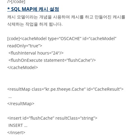
/>[/code]
* SQL MAP에 캐시 설정
캐시 모델이라는 개념을 사용하여 캐시를 하고 만들어진 캐시를
삭제하는 작업을 하게 됩니다.
[code]<cacheModel type=”OSCACHE” id=”cacheModel”
readOnly=”true”>
<flushInterval hours=”24″/>
<flushOnExecute statement=”flushCache”/>
</cacheModel>
<resultMap class=”kr.pe.theeye.Cache” id=”CacheResult”>
…
</resultMap>
<insert id=”flushCache” resultClass=”string”>
INSERT …
</insert>