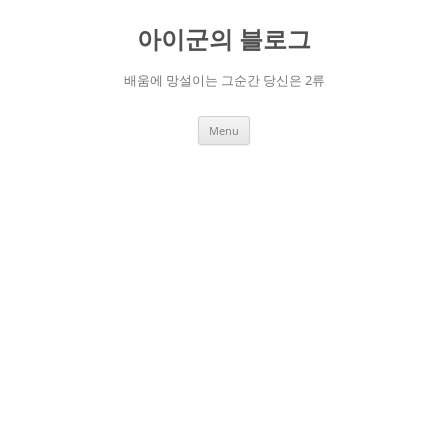
Skip
to
아이군의 블로그
content
배움에 망설이는 그순간 당신은 2류
Menu