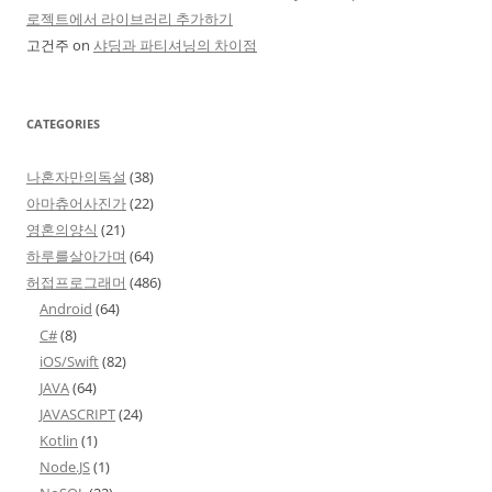
로젝트에서 라이브러리 추가하기
고건주
on
샤딩과 파티셔닝의 차이점
CATEGORIES
나혼자만의독설
(38)
아마츄어사진가
(22)
영혼의양식
(21)
하루를살아가며
(64)
허접프로그래머
(486)
Android
(64)
C#
(8)
iOS/Swift
(82)
JAVA
(64)
JAVASCRIPT
(24)
Kotlin
(1)
Node.JS
(1)