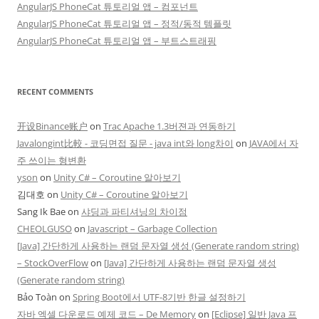
AngularJS PhoneCat 튜토리얼 앱 – 컴포넌트
AngularJS PhoneCat 튜토리얼 앱 – 정적/동적 템플릿
AngularJS PhoneCat 튜토리얼 앱 – 부트스트래핑
RECENT COMMENTS
开设Binance账户
on
Trac Apache 1.3버젼과 연동하기
Javalongint比較 - 코딩면접 질문 - java int와 long차이
on
JAVA에서 자
주 쓰이는 형변환
yson
on
Unity C# – Coroutine 알아보기
김대호
on
Unity C# – Coroutine 알아보기
Sang Ik Bae
on
샤딩과 파티셔닝의 차이점
CHEOLGUSO
on
Javascript – Garbage Collection
[Java] 간단하게 사용하는 랜덤 문자열 생성 (Generate random string)
– StockOverFlow
on
[Java] 간단하게 사용하는 랜덤 문자열 생성
(Generate random string)
Bảo Toàn
on
Spring Boot에서 UTF-8기반 한글 설정하기
자바 엑셀 다운로드 예제 코드 – De Memory
on
[Eclipse] 일반 Java 프