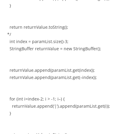
}
return returnValue.toString();
*/
int index = paramList.size()-3;
StringBuffer returnValue = new StringBuffer();
returnValue.append(paramList.get(index));
returnValue.append(paramList.get(–index));
for (int i=index-2; i > -1; i–) {
returnValue.append(‘|’).append(paramList.get(i));
}