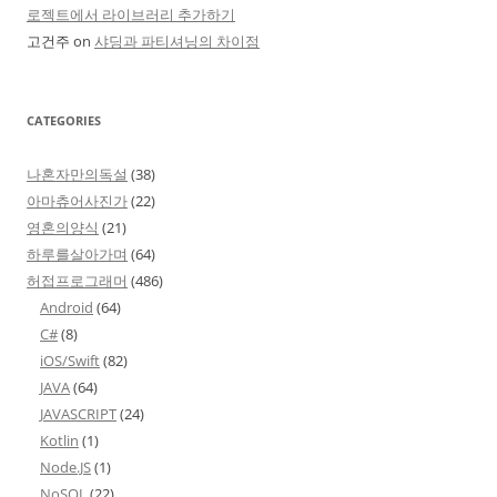
로젝트에서 라이브러리 추가하기
고건주
on
샤딩과 파티셔닝의 차이점
CATEGORIES
나혼자만의독설
(38)
아마츄어사진가
(22)
영혼의양식
(21)
하루를살아가며
(64)
허접프로그래머
(486)
Android
(64)
C#
(8)
iOS/Swift
(82)
JAVA
(64)
JAVASCRIPT
(24)
Kotlin
(1)
Node.JS
(1)
NoSQL
(22)