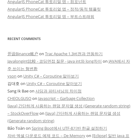
AngularJS PhoneCat 튜토리얼 앱 – 컴포넌트
AngularJS PhoneCat 튜토리얼 앱 – 정적/동적 템플릿
AngularJS PhoneCat 튜토리얼 앱 – 부트스트래핑
RECENT COMMENTS
开设Binance账户
on
Trac Apache 1.3버젼과 연동하기
Javalongint比較 - 코딩면접 질문 - java int와 long차이
on
JAVA에서 자
주 쓰이는 형변환
yson
on
Unity C# – Coroutine 알아보기
김대호
on
Unity C# – Coroutine 알아보기
Sang Ik Bae
on
샤딩과 파티셔닝의 차이점
CHEOLGUSO
on
Javascript – Garbage Collection
[Java] 간단하게 사용하는 랜덤 문자열 생성 (Generate random string)
– StockOverFlow
on
[Java] 간단하게 사용하는 랜덤 문자열 생성
(Generate random string)
Bảo Toàn
on
Spring Boot에서 UTF-8기반 한글 설정하기
자바 엑셀 다운로드 예제 코드 – De Memory
on
[Eclipse] 일반 Java 프