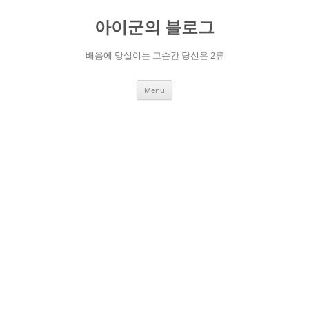
Skip
to
아이군의 블로그
content
배움에 망설이는 그순간 당신은 2류
Menu