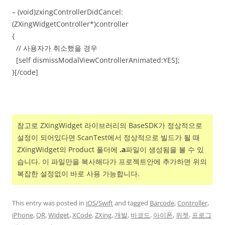
– (void)zxingControllerDidCancel:
(ZXingWidgetController*)controller
{
// 사용자가 취소했을 경우
[self dismissModalViewControllerAnimated:YES];
}[/code]
참고로 ZXingWidget 라이브러리의 BaseSDK가 정상적으로
설정이 되어있다면 ScanTest에서 정상적으로 빌드가 될 때
ZXingWidget의 Product 폴더에
.a
파일이 생성됨을 볼 수 있
습니다. 이 파일만을 복사해다가 프로젝트안에 추가하면 위의
복잡한 설정없이 바로 사용 가능합니다.
This entry was posted in
iOS/Swift
and tagged
Barcode
,
Controller
,
iPhone
,
QR
,
Widget
,
XCode
,
ZXing
,
개발
,
바코드
,
아이폰
,
위젯
,
프로그