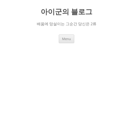
Skip
to
아이군의 블로그
content
배움에 망설이는 그순간 당신은 2류
Menu