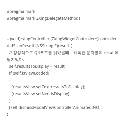
#pragma mark –
#pragma mark ZXingDelegateMethods
– (void)zxingController:(ZXingWidgetController*)controller
didScanResult:(NSString *)result {
// 정상적으로 QR코드를 읽었을때 – 해독된 문자열이 result에
담겨있다.
self.resultsToDisplay = result;
if (self.isViewLoaded)
{
[resultsView setText:resultsToDisplay];
[resultsView setNeedsDisplay];
}
[self dismissModalViewControllerAnimated:NO];
}