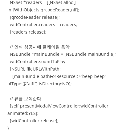
NSSet *readers = [[NSSet alloc ]
initWithObjects:qrcodeReader,nil];
[qrcodeReader release];
widController.readers = readers;
[readers release];
// 인식 성공시에 플레이될 음악
NSBundle *mainBundle = [NSBundle mainBundle];
widController.soundToPlay =
[NSURL fileURLWithPath:
[mainBundle pathForResource:@”beep-beep”
ofType:@”aiff”] isDirectory:NO];
// 뷰를 보여준다
[self presentModalViewController:widController
animated:YES];
[widController release];
}