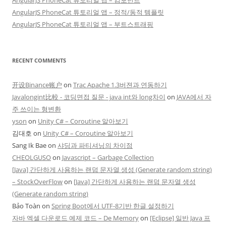
AngularJS PhoneCat 튜토리얼 앱 – 정적/동적 템플릿
AngularJS PhoneCat 튜토리얼 앱 – 부트스트래핑
RECENT COMMENTS
开设Binance账户
on
Trac Apache 1.3버젼과 연동하기
Javalongint比較 - 코딩면접 질문 - java int와 long차이
on
JAVA에서 자
주 쓰이는 형변환
yson
on
Unity C# – Coroutine 알아보기
김대호
on
Unity C# – Coroutine 알아보기
Sang Ik Bae
on
샤딩과 파티셔닝의 차이점
CHEOLGUSO
on
Javascript – Garbage Collection
[Java] 간단하게 사용하는 랜덤 문자열 생성 (Generate random string)
– StockOverFlow
on
[Java] 간단하게 사용하는 랜덤 문자열 생성
(Generate random string)
Bảo Toàn
on
Spring Boot에서 UTF-8기반 한글 설정하기
자바 엑셀 다운로드 예제 코드 – De Memory
on
[Eclipse] 일반 Java 프