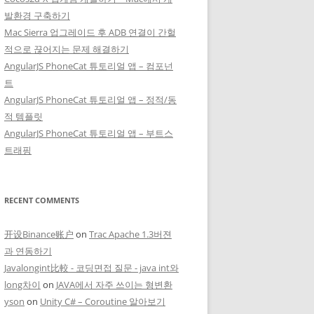
발환경 구축하기
Mac Sierra 업그레이드 후 ADB 연결이 간헐
적으로 끊어지는 문제 해결하기
AngularJS PhoneCat 튜토리얼 앱 – 컴포넌
트
AngularJS PhoneCat 튜토리얼 앱 – 정적/동
적 템플릿
AngularJS PhoneCat 튜토리얼 앱 – 부트스
트래핑
RECENT COMMENTS
开设Binance账户
on
Trac Apache 1.3버젼
과 연동하기
Javalongint比較 - 코딩면접 질문 - java int와
long차이
on
JAVA에서 자주 쓰이는 형변환
yson
on
Unity C# – Coroutine 알아보기