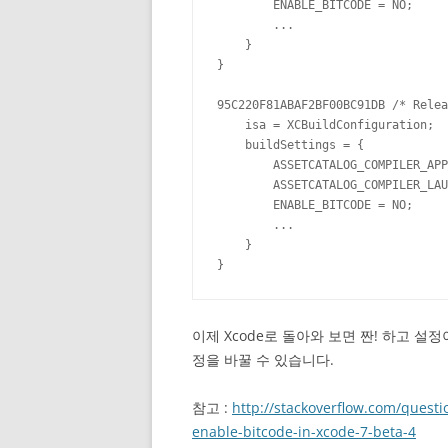
        ENABLE_BITCODE = NO;

        ...

    }

}

95C220F81ABAF2BF00BC91DB /* Relea
    isa = XCBuildConfiguration;

    buildSettings = {

        ASSETCATALOG_COMPILER_APP
        ASSETCATALOG_COMPILER_LAU
        ENABLE_BITCODE = NO;

        ...

    }

}
이제 Xcode로 돌아와 보면 짠! 하고 
정을 바꿀 수 있습니다.
참고 :
http://stackoverflow.com/questi
enable-bitcode-in-xcode-7-beta-4