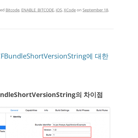
ged
Bitcode
,
ENABLE_BITCODE
,
iOS
,
XCode
on
September 18,
CFBundleShortVersionString에 대한
undleShortVersionString의 차이점