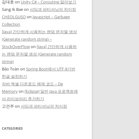
김대호
on
Unity C# – Coroutine 알아보기
Sang Ik Bae
on
샤딩과 파티셔닝의 차이점
CHEOLGUSO
on
Javascript – Garbage
Collection
[Java] 간단하게 사용하는 랜덤 문자열 생성
(Generate random string) –
StockOverFlow
on
[Java] 간단하게 사용하
는 랜덤 문자열 생성 (Generate random
string)
Bảo Toàn
on
Spring Boot에서 UTF-8기반
한글 설정하기
자바 엑셀 다운로드 예제 코드 – De
Memory
on
[Eclipse] 일반 Java 프로젝트에
서 라이브러리 추가하기
고건주
on
샤딩과 파티셔닝의 차이점
CATEGORIES