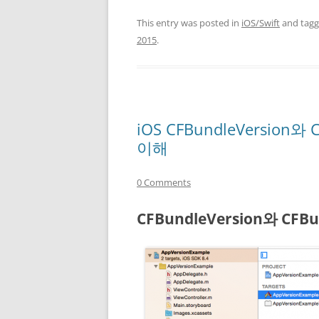
This entry was posted in
iOS/Swift
and tag
2015
.
iOS CFBundleVersion와 
이해
0 Comments
CFBundleVersion와 CFB