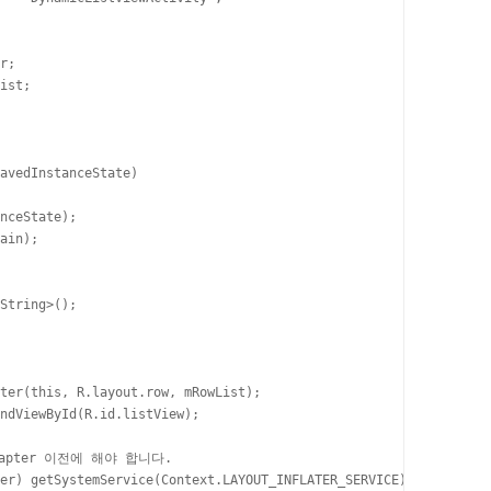
r;

ist;

avedInstanceState)

nceState);

ain);

String>();

ter(this, R.layout.row, mRowList);

ndViewById(R.id.listView);

dapter 이전에 해야 합니다. 

er) getSystemService(Context.LAYOUT_INFLATER_SERVICE);
