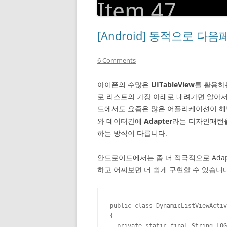
[Android] 동적으로 다음
6 Comments
아이폰의 수많은
UITableView
를 활용하
로 리스트의 가장 아래로 내려가면 알아
드에서도 요즘은 많은 어플리케이션이 해
와 데이터간에
Adapter
라는 디자인패턴을
하는 방식이 다릅니다.
안드로이드에서는 좀 더 적극적으로 Adap
하고 어찌보면 더 쉽게 구현할 수 있습니
public class DynamicListViewActiv
{

  private static final String LOG