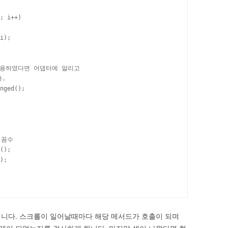
; i++)

i);

 적용하였다면 어댑터에 알리고

.

nged();

꼼수

();

);

니다. 스크롤이 일어날때마다 해당 메서드가 호출이 되며