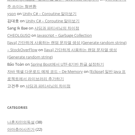
주 쓰이는 형변환
yson
on
Unity C# – Coroutine 알아보기
김대호
on
Unity C# – Coroutine 알아보기
Sang Ik Bae
on
샤딩과 파티셔닝의 차이점
CHEOLGUSO
on
Javascript – Garbage Collection
[Java] 간단하게 사용하는 랜덤 문자열 생성 (Generate random string)
– StockOverFlow
on
[Java] 간단하게 사용하는 랜덤 문자열 생성
(Generate random string)
Bảo Toàn
on
Spring Boot에서 UTF-8기반 한글 설정하기
자바 엑셀 다운로드 예제 코드 – De Memory
on
[Eclipse] 일반 Java 프
로젝트에서 라이브러리 추가하기
고건주
on
샤딩과 파티셔닝의 차이점
CATEGORIES
나혼자만의독설
(38)
아마츄어사진가
(22)