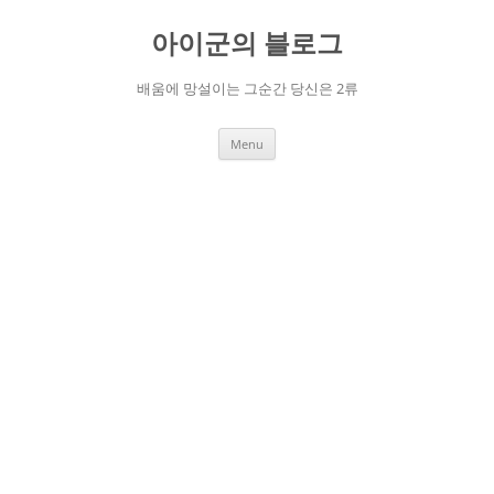
Skip
to
아이군의 블로그
content
배움에 망설이는 그순간 당신은 2류
Menu