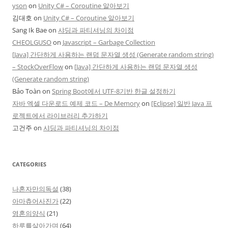
yson
on
Unity C# – Coroutine 알아보기
김대호
on
Unity C# – Coroutine 알아보기
Sang Ik Bae
on
샤딩과 파티셔닝의 차이점
CHEOLGUSO
on
Javascript – Garbage Collection
[Java] 간단하게 사용하는 랜덤 문자열 생성 (Generate random string)
– StockOverFlow
on
[Java] 간단하게 사용하는 랜덤 문자열 생성
(Generate random string)
Bảo Toàn
on
Spring Boot에서 UTF-8기반 한글 설정하기
자바 엑셀 다운로드 예제 코드 – De Memory
on
[Eclipse] 일반 Java 프
로젝트에서 라이브러리 추가하기
고건주
on
샤딩과 파티셔닝의 차이점
CATEGORIES
나혼자만의독설
(38)
아마츄어사진가
(22)
영혼의양식
(21)
하루를살아가며
(64)