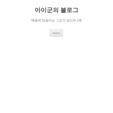
Skip
to
아이군의 블로그
content
배움에 망설이는 그순간 당신은 2류
Menu