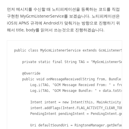
먼저 메시지를 수신할 때 노티피케이션을 등록하는 코드를 직접
구현한 MyGcmListenerService를 보겠습니다. 노티피케이션은
iOS의 APNS 규격에 Android가 맞춰가는 방향으로 진행하기 위
해서 title, body를 읽어서 쓰는것으로 진행하겠습니다.
public class MyGcmListenerService extends GcmListenerServ
    private static final String TAG = "MyGcmListenerServi
    @Override

    public void onMessageReceived(String from, Bundle dat
        Log.i(TAG, "GCM Message Received From: " + from);

        Log.i(TAG, "GCM Message Bundle: " + data.toString
        Intent intent = new Intent(this, MainActivity.cla
        intent.addFlags(Intent.FLAG_ACTIVITY_CLEAR_TOP);

        PendingIntent pendingIntent = PendingIntent.getAc
        Uri defaultSoundUri = RingtoneManager.getDefaultU