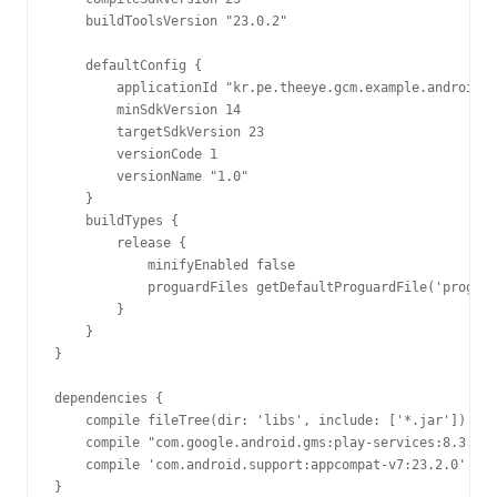
    buildToolsVersion "23.0.2"

    defaultConfig {

        applicationId "kr.pe.theeye.gcm.example.android"

        minSdkVersion 14

        targetSdkVersion 23

        versionCode 1

        versionName "1.0"

    }

    buildTypes {

        release {

            minifyEnabled false

            proguardFiles getDefaultProguardFile('proguar
        }

    }

}

dependencies {

    compile fileTree(dir: 'libs', include: ['*.jar'])

    compile "com.google.android.gms:play-services:8.3.0"

    compile 'com.android.support:appcompat-v7:23.2.0'

}