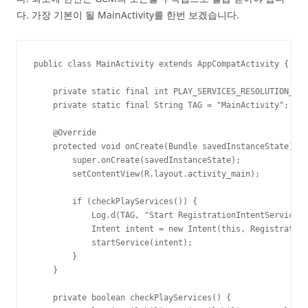
다. 가장 기본이 될 MainActivity를 한번 보겠습니다.
public class MainActivity extends AppCompatActivity {

    private static final int PLAY_SERVICES_RESOLUTION_REQ
    private static final String TAG = "MainActivity";

    @Override

    protected void onCreate(Bundle savedInstanceState) {

        super.onCreate(savedInstanceState);

        setContentView(R.layout.activity_main);

        if (checkPlayServices()) {

            Log.d(TAG, "Start RegistrationIntentService")
            Intent intent = new Intent(this, Registration
            startService(intent);

        }

    }

    private boolean checkPlayServices() {
