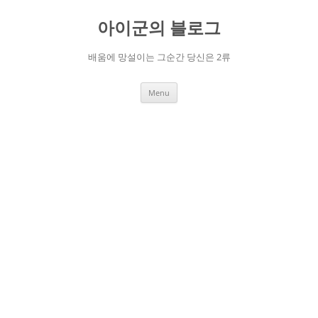
Skip
to
아이군의 블로그
content
배움에 망설이는 그순간 당신은 2류
Menu