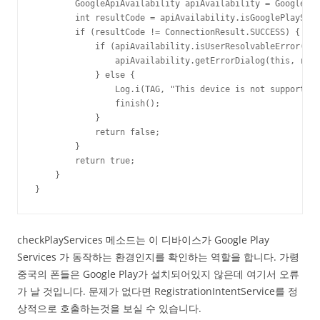
        GoogleApiAvailability apiAvailability = GoogleApi
        int resultCode = apiAvailability.isGooglePlayServ
        if (resultCode != ConnectionResult.SUCCESS) {

            if (apiAvailability.isUserResolvableError(res
                apiAvailability.getErrorDialog(this, resu
            } else {

                Log.i(TAG, "This device is not supported.
                finish();

            }

            return false;

        }

        return true;

    }

}
checkPlayServices 메소드는 이 디바이스가 Google Play
Services 가 동작하는 환경인지를 확인하는 역할을 합니다. 가령
중국의 폰들은 Google Play가 설치되어있지 않은데 여기서 오류
가 날 것입니다. 문제가 없다면 RegistrationIntentService를 정
상적으로 호출하는것을 보실 수 있습니다.