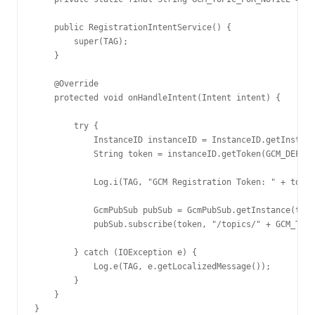
    public RegistrationIntentService() {

        super(TAG);

    }

    @Override

    protected void onHandleIntent(Intent intent) {

        try {

            InstanceID instanceID = InstanceID.getInstanc
            String token = instanceID.getToken(GCM_DEFAUL
            Log.i(TAG, "GCM Registration Token: " + token
            GcmPubSub pubSub = GcmPubSub.getInstance(this
            pubSub.subscribe(token, "/topics/" + GCM_TOPI
        } catch (IOException e) {

            Log.e(TAG, e.getLocalizedMessage());

        }

    }

}