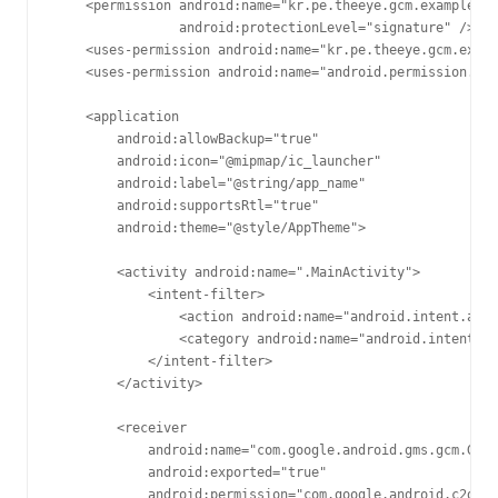
    <permission android:name="kr.pe.theeye.gcm.example.an
                android:protectionLevel="signature" />

    <uses-permission android:name="kr.pe.theeye.gcm.examp
    <uses-permission android:name="android.permission.WAK
    <application

        android:allowBackup="true"

        android:icon="@mipmap/ic_launcher"

        android:label="@string/app_name"

        android:supportsRtl="true"

        android:theme="@style/AppTheme">

        <activity android:name=".MainActivity">

            <intent-filter>

                <action android:name="android.intent.acti
                <category android:name="android.intent.ca
            </intent-filter>

        </activity>

        <receiver

            android:name="com.google.android.gms.gcm.GcmR
            android:exported="true"

            android:permission="com.google.android.c2dm.p