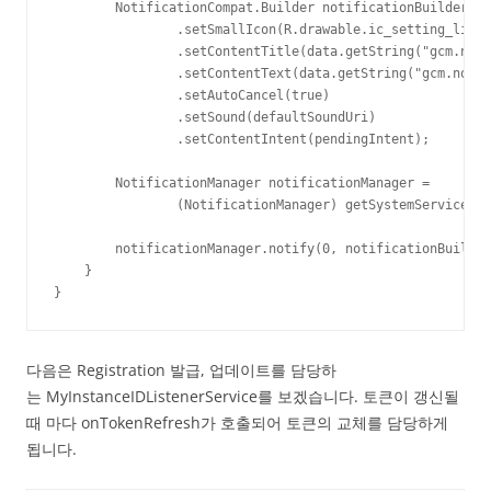
        NotificationCompat.Builder notificationBuilder = 
                .setSmallIcon(R.drawable.ic_setting_light
                .setContentTitle(data.getString("gcm.noti
                .setContentText(data.getString("gcm.notif
                .setAutoCancel(true)

                .setSound(defaultSoundUri)

                .setContentIntent(pendingIntent);

        NotificationManager notificationManager =

                (NotificationManager) getSystemService(Co
        notificationManager.notify(0, notificationBuilder
    }

}
다음은 Registration 발급, 업데이트를 담당하
는 MyInstanceIDListenerService를 보겠습니다. 토큰이 갱신될
때 마다 onTokenRefresh가 호출되어 토큰의 교체를 담당하게
됩니다.