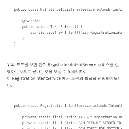
public class MyInstanceIDListenerService extends Instance
    @Override

    public void onTokenRefresh() {

        startService(new Intent(this, RegistrationIntentS
    }

}
위의 코드를 보면 단지 RegistrationIntentService 서비스를 실
행하는것으로 끝나는것을 보실 수 있습니다.
이 RegistrationIntentService 에서 토큰의 발급을 진행하게됩니
다.
public class RegistrationIntentService extends IntentServ
    private static final String TAG = "RegistrationIntent
    private static final String GCM_DEFAULT_SENDER_ID = "
    private static final String GCM_TOPIC_FOR_NOTICE = "n