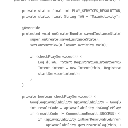
    private static final int PLAY_SERVICES_RESOLUTION_REQ
    private static final String TAG = "MainActivity";

    @Override

    protected void onCreate(Bundle savedInstanceState) {

        super.onCreate(savedInstanceState);

        setContentView(R.layout.activity_main);

        if (checkPlayServices()) {

            Log.d(TAG, "Start RegistrationIntentService")
            Intent intent = new Intent(this, Registration
            startService(intent);

        }

    }

    private boolean checkPlayServices() {

        GoogleApiAvailability apiAvailability = GoogleApi
        int resultCode = apiAvailability.isGooglePlayServ
        if (resultCode != ConnectionResult.SUCCESS) {

            if (apiAvailability.isUserResolvableError(res
                apiAvailability.getErrorDialog(this, resu