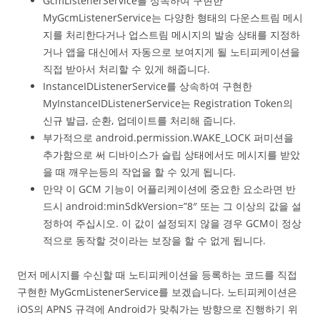
GcmListenerService를 상속하여 구현한
MyGcmListenerService는 다양한 형태의 다운스트림 메시
지를 처리한다거나 업스트림 메시지의 발송 상태를 지정하
거나 앱을 대신에서 자동으로 보여지게 될 노티피케이션을
직접 받아서 처리할 수 있게 해줍니다.
InstanceIDListenerService를 상속하여 구현한
MyInstanceIDListenerService는 Registration Token의
신규 발급, 순환, 업데이트를 처리해 줍니다.
부가적으로 android.permission.WAKE_LOCK 퍼미션을
추가함으로 써 디바이스가 슬립 상태에서도 메시지를 받았
을 때 깨우는등의 작업을 할 수 있게 됩니다.
만약 이 GCM 기능이 어플리케이션에 중요한 요소라면 반
드시 android:minSdkVersion=”8″ 또는 그 이상의 값을 설
정하여 주십시오. 이 값이 설정되지 않을 경우 GCM이 정상
적으로 동작할 것이라는 보장을 할 수 없게 됩니다.
먼저 메시지를 수신할 때 노티피케이션을 등록하는 코드를 직접
구현한 MyGcmListenerService를 보겠습니다. 노티피케이션은
iOS의 APNS 규격에 Android가 맞춰가는 방향으로 진행하기 위