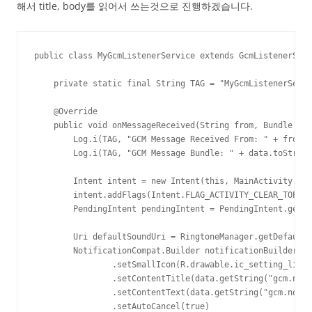
해서 title, body를 읽어서 쓰는것으로 진행하겠습니다.
public class MyGcmListenerService extends GcmListenerServ
    private static final String TAG = "MyGcmListenerServi
    @Override

    public void onMessageReceived(String from, Bundle dat
        Log.i(TAG, "GCM Message Received From: " + from);

        Log.i(TAG, "GCM Message Bundle: " + data.toString
        Intent intent = new Intent(this, MainActivity.cla
        intent.addFlags(Intent.FLAG_ACTIVITY_CLEAR_TOP);

        PendingIntent pendingIntent = PendingIntent.getAc
        Uri defaultSoundUri = RingtoneManager.getDefaultU
        NotificationCompat.Builder notificationBuilder = 
                .setSmallIcon(R.drawable.ic_setting_light
                .setContentTitle(data.getString("gcm.noti
                .setContentText(data.getString("gcm.notif
                .setAutoCancel(true)
