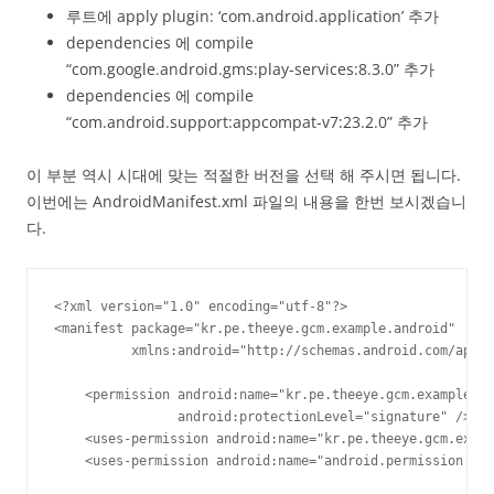
루트에 apply plugin: ‘com.android.application’ 추가
dependencies 에 compile
“com.google.android.gms:play-services:8.3.0” 추가
dependencies 에 compile
“com.android.support:appcompat-v7:23.2.0” 추가
이 부분 역시 시대에 맞는 적절한 버전을 선택 해 주시면 됩니다.
이번에는 AndroidManifest.xml 파일의 내용을 한번 보시겠습니
다.
<?xml version="1.0" encoding="utf-8"?>

<manifest package="kr.pe.theeye.gcm.example.android"

          xmlns:android="http://schemas.android.com/apk/r
    <permission android:name="kr.pe.theeye.gcm.example.an
                android:protectionLevel="signature" />

    <uses-permission android:name="kr.pe.theeye.gcm.examp
    <uses-permission android:name="android.permission.WAK