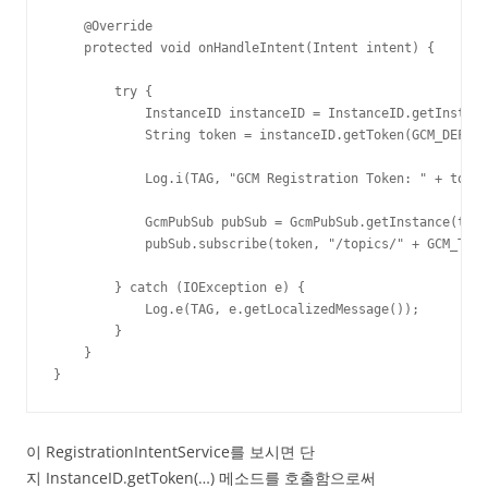
    @Override

    protected void onHandleIntent(Intent intent) {

        try {

            InstanceID instanceID = InstanceID.getInstanc
            String token = instanceID.getToken(GCM_DEFAUL
            Log.i(TAG, "GCM Registration Token: " + token
            GcmPubSub pubSub = GcmPubSub.getInstance(this
            pubSub.subscribe(token, "/topics/" + GCM_TOPI
        } catch (IOException e) {

            Log.e(TAG, e.getLocalizedMessage());

        }

    }

}
이 RegistrationIntentService를 보시면 단
지 InstanceID.getToken(…) 메소드를 호출함으로써