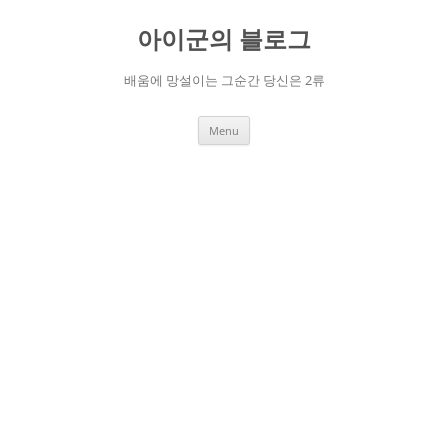
Skip
to
아이군의 블로그
content
배움에 망설이는 그순간 당신은 2류
Menu