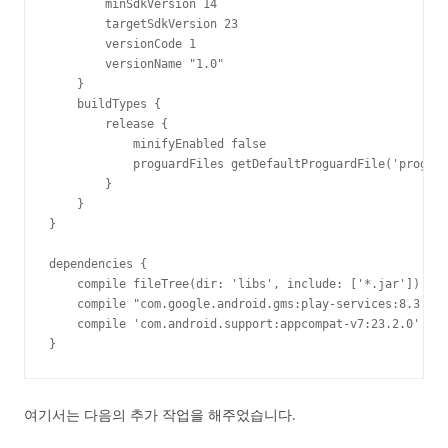
        minSdkVersion 14

        targetSdkVersion 23

        versionCode 1

        versionName "1.0"

    }

    buildTypes {

        release {

            minifyEnabled false

            proguardFiles getDefaultProguardFile('proguar
        }

    }

}

dependencies {

    compile fileTree(dir: 'libs', include: ['*.jar'])

    compile "com.google.android.gms:play-services:8.3.0"

    compile 'com.android.support:appcompat-v7:23.2.0'

}
여기서는 다음의 추가 작업을 해주었습니다.