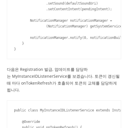
                .setSound(defaultSoundUri)

                .setContentIntent(pendingIntent);

        NotificationManager notificationManager =

                (NotificationManager) getSystemService(Co
        notificationManager.notify(0, notificationBuilder
    }

}
다음은 Registration 발급, 업데이트를 담당하
는 MyInstanceIDListenerService를 보겠습니다. 토큰이 갱신될
때 마다 onTokenRefresh가 호출되어 토큰의 교체를 담당하게
됩니다.
public class MyInstanceIDListenerService extends Instance
    @Override

    public void onTokenRefresh() {
