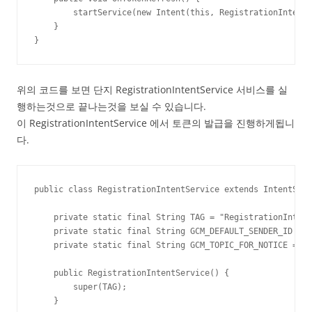
        startService(new Intent(this, RegistrationIntentS
    }

}
위의 코드를 보면 단지 RegistrationIntentService 서비스를 실
행하는것으로 끝나는것을 보실 수 있습니다.
이 RegistrationIntentService 에서 토큰의 발급을 진행하게됩니
다.
public class RegistrationIntentService extends IntentServ
    private static final String TAG = "RegistrationIntent
    private static final String GCM_DEFAULT_SENDER_ID = "
    private static final String GCM_TOPIC_FOR_NOTICE = "n
    public RegistrationIntentService() {

        super(TAG);

    }
