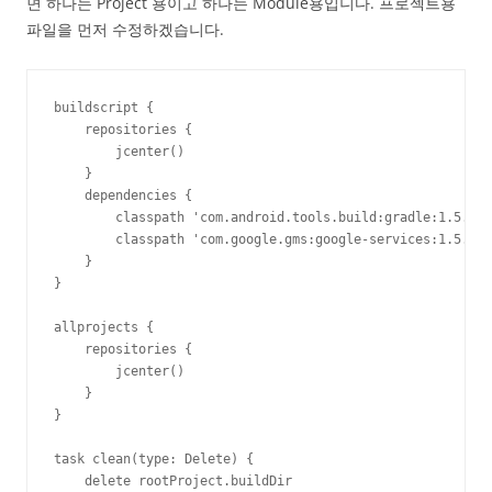
면 하나는 Project 용이고 하나는 Module용입니다. 프로젝트용
파일을 먼저 수정하겠습니다.
buildscript {

    repositories {

        jcenter()

    }

    dependencies {

        classpath 'com.android.tools.build:gradle:1.5.0'

        classpath 'com.google.gms:google-services:1.5.0-b
    }

}

allprojects {

    repositories {

        jcenter()

    }

}

task clean(type: Delete) {

    delete rootProject.buildDir
