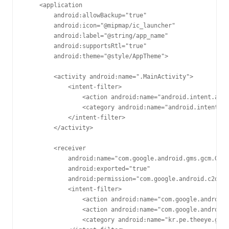
    <application

        android:allowBackup="true"

        android:icon="@mipmap/ic_launcher"

        android:label="@string/app_name"

        android:supportsRtl="true"

        android:theme="@style/AppTheme">

        <activity android:name=".MainActivity">

            <intent-filter>

                <action android:name="android.intent.acti
                <category android:name="android.intent.ca
            </intent-filter>

        </activity>

        <receiver

            android:name="com.google.android.gms.gcm.GcmR
            android:exported="true"

            android:permission="com.google.android.c2dm.p
            <intent-filter>

                <action android:name="com.google.android.
                <action android:name="com.google.android.
                <category android:name="kr.pe.theeye.gcm.