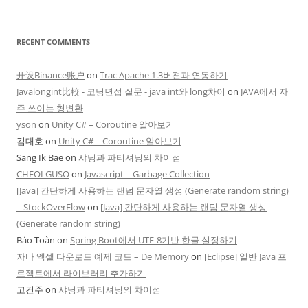
RECENT COMMENTS
开设Binance账户
on
Trac Apache 1.3버젼과 연동하기
Javalongint比較 - 코딩면접 질문 - java int와 long차이
on
JAVA에서 자
주 쓰이는 형변환
yson
on
Unity C# – Coroutine 알아보기
김대호
on
Unity C# – Coroutine 알아보기
Sang Ik Bae
on
샤딩과 파티셔닝의 차이점
CHEOLGUSO
on
Javascript – Garbage Collection
[Java] 간단하게 사용하는 랜덤 문자열 생성 (Generate random string)
– StockOverFlow
on
[Java] 간단하게 사용하는 랜덤 문자열 생성
(Generate random string)
Bảo Toàn
on
Spring Boot에서 UTF-8기반 한글 설정하기
자바 엑셀 다운로드 예제 코드 – De Memory
on
[Eclipse] 일반 Java 프
로젝트에서 라이브러리 추가하기
고건주
on
샤딩과 파티셔닝의 차이점