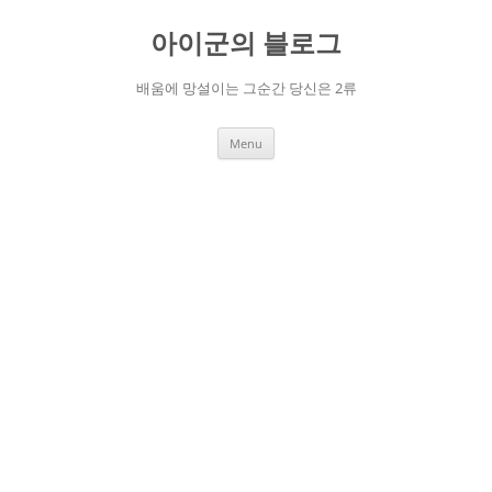
Skip
to
아이군의 블로그
content
배움에 망설이는 그순간 당신은 2류
Menu