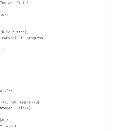
InstanceState)

te);

(R.id.button);

iewById(R.id.progress);

);

art"))

없습니다. 매번 새롭게 생성

nteger, Void>()

플래그

= false;
