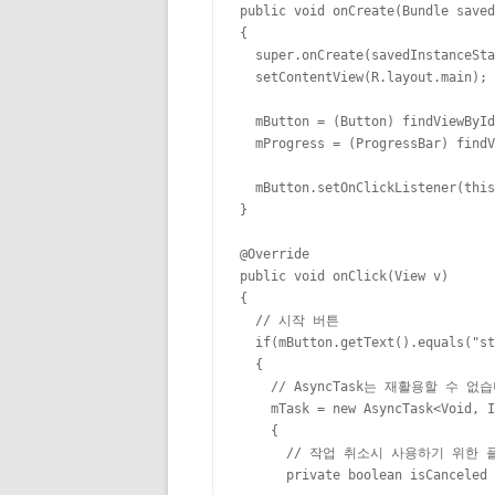
public void onCreate(Bundle saved
{

  super.onCreate(savedInstanceSta
  setContentView(R.layout.main);

  mButton = (Button) findViewById
  mProgress = (ProgressBar) findV
  mButton.setOnClickListener(this
}

@Override

public void onClick(View v)

{

  // 시작 버튼

  if(mButton.getText().equals("st
  {

    // AsyncTask는 재활용할 수 
    mTask = new AsyncTask<Void, I
    {

      // 작업 취소시 사용하기 위한 
      private boolean isCanceled 