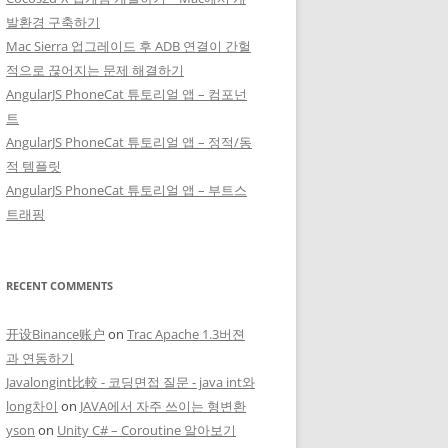
발환경 구축하기
Mac Sierra 업그레이드 후 ADB 연결이 간헐
적으로 끊어지는 문제 해결하기
AngularJS PhoneCat 튜토리얼 앱 – 컴포넌
트
AngularJS PhoneCat 튜토리얼 앱 – 정적/동
적 템플릿
AngularJS PhoneCat 튜토리얼 앱 – 부트스
트래핑
RECENT COMMENTS
开设Binance账户
on
Trac Apache 1.3버젼
과 연동하기
Javalongint比較 - 코딩면접 질문 - java int와
long차이
on
JAVA에서 자주 쓰이는 형변환
yson
on
Unity C# – Coroutine 알아보기