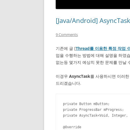
[Java/Android] Asy
9 Comments
기존에 글 [
Thread를 이용한 특정 작업
업을 수행하는 방법에 대해 설명을 하였습
없는등 몇가지 예상치 못한 문제를 만날 
이경우
AsyncTask
를 사용하시면 이러한
드리겠습니다.
private Button mButton;

private ProgressBar mProgress;

private AsyncTask<Void, Integer, 
@Override
