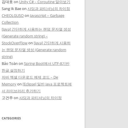
김대호
on
Unity C# – Coroutine 알아보기
Sang Ik Bae
on
샤딩과 파티셔닝의 차이점
CHEOLGUSO
on
Javascript – Garbage
Collection
[Java] 간단하게 사용하는 랜덤 문자열 생성
(Generate random string) –
StockOverFlow
on
[Java] 간단하게 사용하
는 랜덤 문자열 생성 (Generate random
string)
Bảo Toàn
on
Spring Boot에서 UTF-8기반
한글 설정하기
자바 엑셀 다운로드 예제 코드 – De
Memory
on
[Eclipse] 일반 Java 프로젝트에
서 라이브러리 추가하기
고건주
on
샤딩과 파티셔닝의 차이점
CATEGORIES