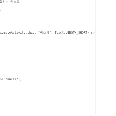
출되는 메소드

)

ExampleActivity.this, "취소됨", Toast.LENGTH_SHORT).show();

s("cancel"))
