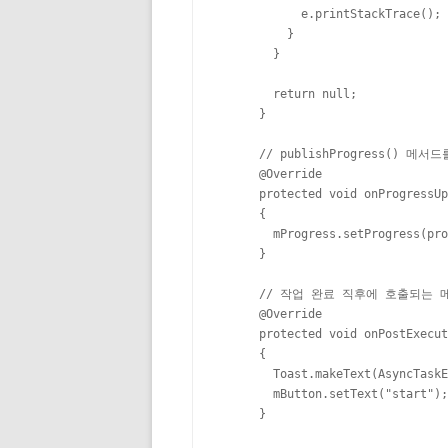
            e.printStackTrace();

          }

        }

        return null;

      }

      // publishProgress(
      @Override

      protected void onProgressUp
      {

        mProgress.setProgress(pro
      }

      // 작업 완료 직후에 호출되는 
      @Override

      protected void onPostExecut
      {

        Toast.makeText(AsyncTask
        mButton.setText("start");

      }
