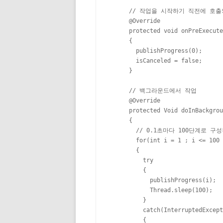
      // 작업을 시작하기 직전에 호출
      @Override

      protected void onPreExecute
      {

        publishProgress(0);

        isCanceled = false;

      }

      // 백그라운드에서 작업

      @Override

      protected Void doInBackgrou
      {

        // 0.1초마다 100단계로
        for(int i = 1 ; i <= 100 
        {

          try

          {

            publishProgress(i);

            Thread.sleep(100);

          }

          catch(InterruptedExcept
          {
