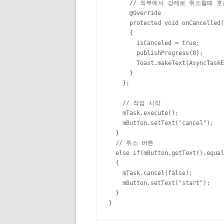
      // 외부에서 강제로 취소할때 호
      @Override

      protected void onCancelled(
      {

        isCanceled = true;

        publishProgress(0);

        Toast.makeText(AsyncTask
      }

    };

    // 작업 시작

    mTask.execute();

    mButton.setText("cancel");

  }

  // 취소 버튼

  else if(mButton.getText().equal
  {

    mTask.cancel(false);

    mButton.setText("start");

  }

}