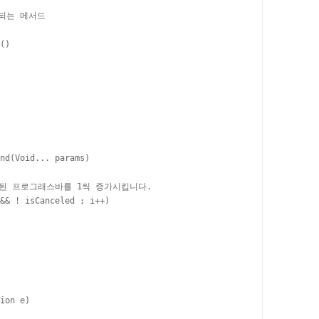
되는 메서드

()

nd(Void... params)

 구성된 프로그래스바를 1씩 증가시킵니다.

&& ! isCanceled ; i++)

ion e)
