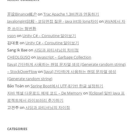
开设Binance账户
on
Trac Apache 1.3버젼과 연동하기
Javalongint比較 - 코딩면접 질문 - java int와 long차이
on
JAVA에서 자
주 쓰이는 형변환
yson
on
Unity C# – Coroutine 알아보기
김대호
on
Unity C# – Coroutine 알아보기
Sang Ik Bae
on
샤딩과 파티셔닝의 차이점
CHEOLGUSO
on
Javascript – Garbage Collection
[Java] 간단하게 사용하는 랜덤 문자열 생성 (Generate random string)
– StockOverFlow
on
[Java] 간단하게 사용하는 랜덤 문자열 생성
(Generate random string)
Bảo Toàn
on
Spring Boot에서 UTF-8기반 한글 설정하기
자바 엑셀 다운로드 예제 코드 – De Memory
on
[Eclipse] 일반 Java 프
로젝트에서 라이브러리 추가하기
고건주
on
샤딩과 파티셔닝의 차이점
CATEGORIES