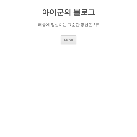
Skip
to
아이군의 블로그
content
배움에 망설이는 그순간 당신은 2류
Menu