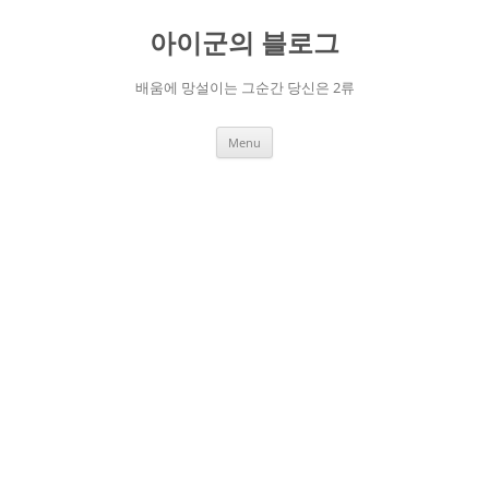
Skip
to
아이군의 블로그
content
배움에 망설이는 그순간 당신은 2류
Menu