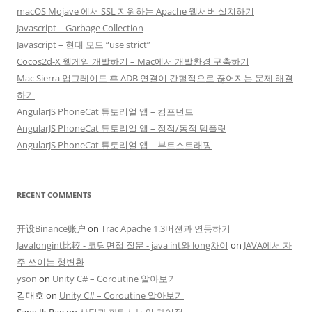
macOS Mojave 에서 SSL 지원하는 Apache 웹서버 설치하기
Javascript – Garbage Collection
Javascript – 현대 모드 “use strict”
Cocos2d-X 웹게임 개발하기 – Mac에서 개발환경 구축하기
Mac Sierra 업그레이드 후 ADB 연결이 간헐적으로 끊어지는 문제 해결
하기
AngularJS PhoneCat 튜토리얼 앱 – 컴포넌트
AngularJS PhoneCat 튜토리얼 앱 – 정적/동적 템플릿
AngularJS PhoneCat 튜토리얼 앱 – 부트스트래핑
RECENT COMMENTS
开设Binance账户
on
Trac Apache 1.3버젼과 연동하기
Javalongint比較 - 코딩면접 질문 - java int와 long차이
on
JAVA에서 자
주 쓰이는 형변환
yson
on
Unity C# – Coroutine 알아보기
김대호
on
Unity C# – Coroutine 알아보기
Sang Ik Bae
on
샤딩과 파티셔닝의 차이점