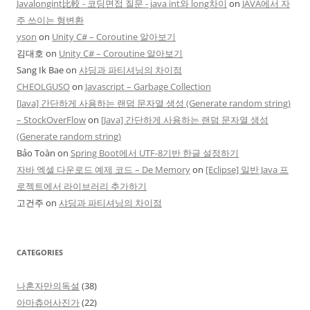
Javalongint比較 - 코딩면접 질문 - java int와 long차이
on
JAVA에서 자
주 쓰이는 형변환
yson
on
Unity C# – Coroutine 알아보기
김대호
on
Unity C# – Coroutine 알아보기
Sang Ik Bae
on
샤딩과 파티셔닝의 차이점
CHEOLGUSO
on
Javascript – Garbage Collection
[Java] 간단하게 사용하는 랜덤 문자열 생성 (Generate random string)
– StockOverFlow
on
[Java] 간단하게 사용하는 랜덤 문자열 생성
(Generate random string)
Bảo Toàn
on
Spring Boot에서 UTF-8기반 한글 설정하기
자바 엑셀 다운로드 예제 코드 – De Memory
on
[Eclipse] 일반 Java 프
로젝트에서 라이브러리 추가하기
고건주
on
샤딩과 파티셔닝의 차이점
CATEGORIES
나혼자만의독설
(38)
아마츄어사진가
(22)