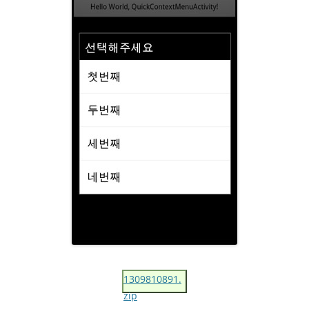
1309810891.
zip