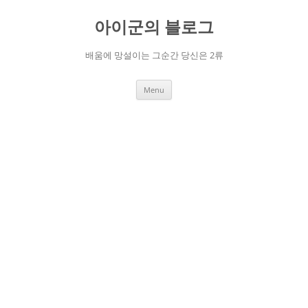
Skip
to
아이군의 블로그
content
배움에 망설이는 그순간 당신은 2류
Menu