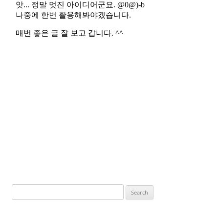
Search
for: