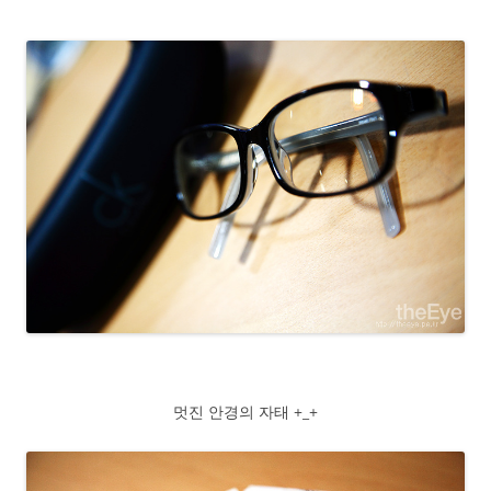
멋진 안경의 자태 +_+