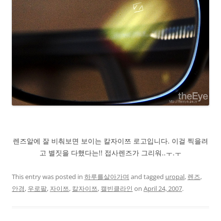
렌즈알에 잘 비춰보면 보이는 칼자이쯔 로고입니다. 이걸 찍을려
고 별짓을 다했다는!! 접사렌즈가 그리워..ㅜ.ㅜ
This entry was posted in
하루를살아가며
and tagged
uropal
,
렌즈
,
안경
,
우로팔
,
자이쯔
,
칼자이쯔
,
캘빈클라인
on
April 24, 2007
.