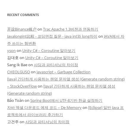
RECENT COMMENTS
开设Binance账户
on
Trac Apache 1.3버젼과 연동하기
Javalongint比較 - 코딩면접 질문 - java int와 long차이
on
JAVA에서 자
주 쓰이는 형변환
yson
on
Unity C# – Coroutine 알아보기
김대호
on
Unity C# – Coroutine 알아보기
Sang Ik Bae
on
샤딩과 파티셔닝의 차이점
CHEOLGUSO
on
Javascript – Garbage Collection
[Java] 간단하게 사용하는 랜덤 문자열 생성 (Generate random string)
– StockOverFlow
on
[Java] 간단하게 사용하는 랜덤 문자열 생성
(Generate random string)
Bảo Toàn
on
Spring Boot에서 UTF-8기반 한글 설정하기
자바 엑셀 다운로드 예제 코드 – De Memory
on
[Eclipse] 일반 Java 프
로젝트에서 라이브러리 추가하기
고건주
on
샤딩과 파티셔닝의 차이점