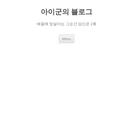
Skip
to
아이군의 블로그
content
배움에 망설이는 그순간 당신은 2류
Menu