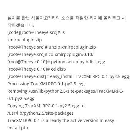
설치를 한번 해볼까요? 위의 소스를 적절한 위치에 올려두고 시
작하겠습니다.
[code][root@Theeye src]# ls
xmlrpcplugin.zip
[root@Theeye src]# unzip xmlrpcplugin.zip
[root@Theeye src]# cd xmlrpcplugin/0.10/
[root@Theeye 0.10]# python setup.py bdist_egg
[root@Theeye 0.10]# cd dist/
[root@Theeye dist]# easy_install TracXMLRPC-0.1-py2.5.egg
Processing TracXMLRPC-0.1-py2.5.egg
Removing /usr/lib/python2.5/site-packages/TracXMLRPC-
0.1-py2.5.egg
Copying TracXMLRPC-0.1-py2.5.egg to
/usr/lib/python2.5/site-packages
TracXMLRPC 0.1 is already the active version in easy-
install.pth