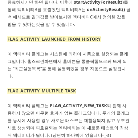
종료하시기만 하면 됩니다. 이후에
startActivityForResult()
를
통해 엑티비티B를 호출했던 엑티비티A는
onActivityResult()
콜
백 메서드로 결과값을 받아보시면 엑티비티C에서 정의한 값을
받을 수 있다는것을 알 수 있습니다.
FLAG_ACTIVITY_LAUNCHED_FROM_HISTORY
이 엑티비티 플래그는 시스템에 의하여 자동으로 설정되는 플래
그입니다. 홈스크린화면에서 홈버튼을 롱클릭함으로써 뜨게 되
는 “최근실행목록”을 통해 실행되었을 경우 자동으로 설정됩니
다.
FLAG_ACTIVITY_MULTIPLE_TASK
이 엑티비티 플래그는
FLAG_ACTIVITY_NEW_TASK
와 함께 사
용하지 않으면 아무런 효과가 없는 플래그입니다. 두개의 플래그
를 동시에 사용할 경우 새로운 태스크는 재활용되지 않고 무조건
새로 생성되며 피호출되는 엑티비티는 이 새로운 태스트의 최상
위 엑티비티가 됩니다. (당연히 하나밖에 없을테니-_-a)