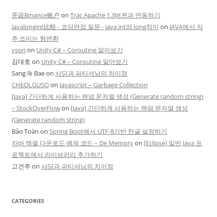
开设Binance账户
on
Trac Apache 1.3버젼과 연동하기
Javalongint比較 - 코딩면접 질문 - java int와 long차이
on
JAVA에서 자
주 쓰이는 형변환
yson
on
Unity C# – Coroutine 알아보기
김대호
on
Unity C# – Coroutine 알아보기
Sang Ik Bae
on
샤딩과 파티셔닝의 차이점
CHEOLGUSO
on
Javascript – Garbage Collection
[Java] 간단하게 사용하는 랜덤 문자열 생성 (Generate random string)
– StockOverFlow
on
[Java] 간단하게 사용하는 랜덤 문자열 생성
(Generate random string)
Bảo Toàn
on
Spring Boot에서 UTF-8기반 한글 설정하기
자바 엑셀 다운로드 예제 코드 – De Memory
on
[Eclipse] 일반 Java 프
로젝트에서 라이브러리 추가하기
고건주
on
샤딩과 파티셔닝의 차이점
CATEGORIES