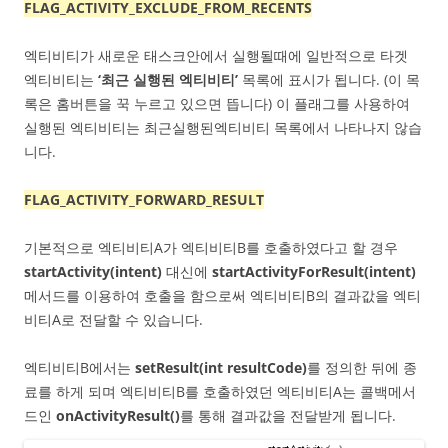
FLAG_ACTIVITY_EXCLUDE_FROM_RECENTS
엑티비티가 새로운 태스크안에서 실행될때에 일반적으로 타겟
엑티비티는
‘최근 실행된 엑티비티’
목록에 표시가 됩니다. (이 목
록은 홈버튼을 꾹 누르고 있으면 뜹니다) 이 플래그를 사용하여
실행된 엑티비티는 최근실행된엑티비티 목록에서 나타나지 않습
니다.
FLAG_ACTIVITY_FORWARD_RESULT
기본적으로 엑티비티A가 엑티비티B를 호출하였다고 할 경우
startActivity(intent)
대신에
startActivityForResult(intent)
메서드를 이용하여 호출을 함으로써 엑티비티B의 결과값을 엑티
비티A로 전달할 수 있습니다.
엑티비티B에서는
setResult(int resultCode)
를 정의한 뒤에 종
료를 하게 되며 엑티비티B를 호출하였던 엑티비티A는 콜백메서
드인
onActivityResult()
를 통해 결과값을 전달받게 됩니다.