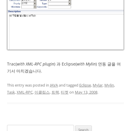
Trac(
with XML-RPC plugin
) 과 Eclipse(
with Mylin
) 연동 글을 여
기서 마치겠습니다.
This entry was posted in
JAVA
and tagged
Eclipse
,
Mylar
,
Mylin
,
Task
,
XML-RPC
,
이클립스
,
트랙
,
티켓
on
May 13, 2008
.
Search