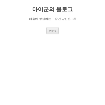
Skip
to
아이군의 블로그
content
배움에 망설이는 그순간 당신은 2류
Menu