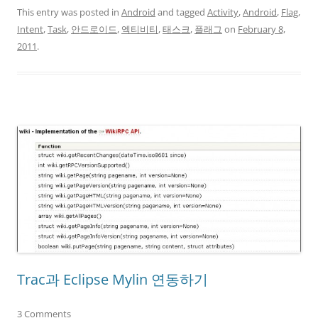
This entry was posted in
Android
and tagged
Activity
,
Android
,
Flag
,
Intent
,
Task
,
안드로이드
,
엑티비티
,
태스크
,
플래그
on
February 8,
2011
.
Trac과 Eclipse Mylin 연동하기
3 Comments