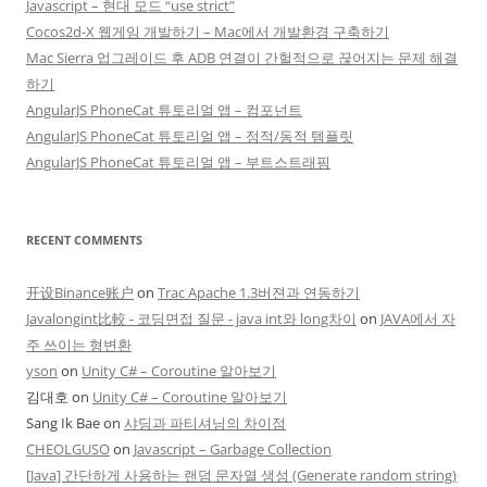
Javascript – 현대 모드 “use strict”
Cocos2d-X 웹게임 개발하기 – Mac에서 개발환경 구축하기
Mac Sierra 업그레이드 후 ADB 연결이 간헐적으로 끊어지는 문제 해결
하기
AngularJS PhoneCat 튜토리얼 앱 – 컴포넌트
AngularJS PhoneCat 튜토리얼 앱 – 정적/동적 템플릿
AngularJS PhoneCat 튜토리얼 앱 – 부트스트래핑
RECENT COMMENTS
开设Binance账户
on
Trac Apache 1.3버젼과 연동하기
Javalongint比較 - 코딩면접 질문 - java int와 long차이
on
JAVA에서 자
주 쓰이는 형변환
yson
on
Unity C# – Coroutine 알아보기
김대호
on
Unity C# – Coroutine 알아보기
Sang Ik Bae
on
샤딩과 파티셔닝의 차이점
CHEOLGUSO
on
Javascript – Garbage Collection
[Java] 간단하게 사용하는 랜덤 문자열 생성 (Generate random string)