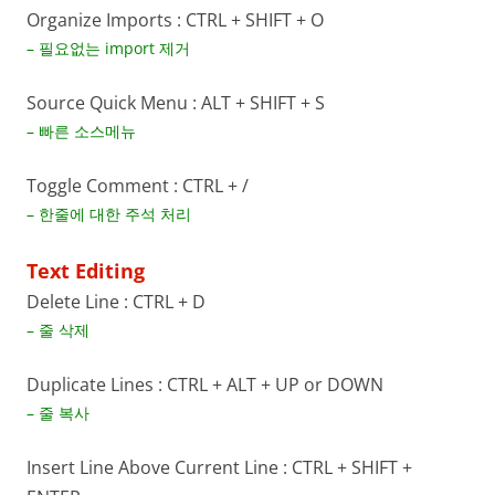
Organize Imports : CTRL + SHIFT + O
– 필요없는 import 제거
Source Quick Menu : ALT + SHIFT + S
– 빠른 소스메뉴
Toggle Comment : CTRL + /
– 한줄에 대한 주석 처리
Text Editing
Delete Line : CTRL + D
– 줄 삭제
Duplicate Lines : CTRL + ALT + UP or DOWN
– 줄 복사
Insert Line Above Current Line : CTRL + SHIFT +