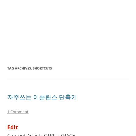
TAG ARCHIVES:
SHORTCUTS
자주쓰는 이클립스 단축키
1 Comment
Edit
Content Assist : CTRL + SPACE