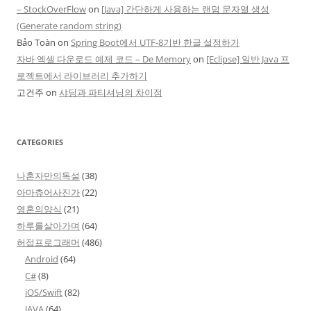
– StockOverFlow
on
[Java] 간단하게 사용하는 랜덤 문자열 생성
(Generate random string)
Bảo Toàn
on
Spring Boot에서 UTF-8기반 한글 설정하기
자바 엑셀 다운로드 예제 코드 – De Memory
on
[Eclipse] 일반 Java 프
로젝트에서 라이브러리 추가하기
고건주
on
샤딩과 파티셔닝의 차이점
CATEGORIES
나혼자만의독설
(38)
아마츄어사진가
(22)
영혼의양식
(21)
하루를살아가며
(64)
허접프로그래머
(486)
Android
(64)
C#
(8)
iOS/Swift
(82)
JAVA
(64)