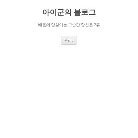
Skip
to
아이군의 블로그
content
배움에 망설이는 그순간 당신은 2류
Menu