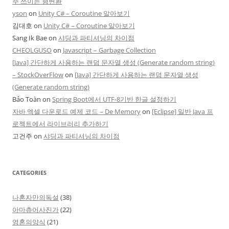
주 쓰이는 형변환
yson
on
Unity C# – Coroutine 알아보기
김대호
on
Unity C# – Coroutine 알아보기
Sang Ik Bae
on
샤딩과 파티셔닝의 차이점
CHEOLGUSO
on
Javascript – Garbage Collection
[Java] 간단하게 사용하는 랜덤 문자열 생성 (Generate random string)
– StockOverFlow
on
[Java] 간단하게 사용하는 랜덤 문자열 생성
(Generate random string)
Bảo Toàn
on
Spring Boot에서 UTF-8기반 한글 설정하기
자바 엑셀 다운로드 예제 코드 – De Memory
on
[Eclipse] 일반 Java 프
로젝트에서 라이브러리 추가하기
고건주
on
샤딩과 파티셔닝의 차이점
CATEGORIES
나혼자만의독설
(38)
아마츄어사진가
(22)
영혼의양식
(21)