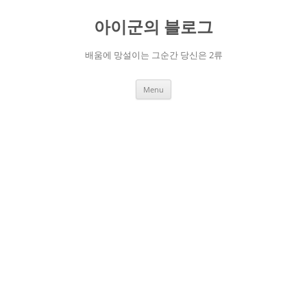
Skip
to
아이군의 블로그
content
배움에 망설이는 그순간 당신은 2류
Menu