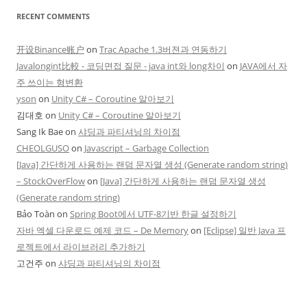
RECENT COMMENTS
开设Binance账户
on
Trac Apache 1.3버젼과 연동하기
Javalongint比較 - 코딩면접 질문 - java int와 long차이
on
JAVA에서 자
주 쓰이는 형변환
yson
on
Unity C# – Coroutine 알아보기
김대호
on
Unity C# – Coroutine 알아보기
Sang Ik Bae
on
샤딩과 파티셔닝의 차이점
CHEOLGUSO
on
Javascript – Garbage Collection
[Java] 간단하게 사용하는 랜덤 문자열 생성 (Generate random string)
– StockOverFlow
on
[Java] 간단하게 사용하는 랜덤 문자열 생성
(Generate random string)
Bảo Toàn
on
Spring Boot에서 UTF-8기반 한글 설정하기
자바 엑셀 다운로드 예제 코드 – De Memory
on
[Eclipse] 일반 Java 프
로젝트에서 라이브러리 추가하기
고건주
on
샤딩과 파티셔닝의 차이점