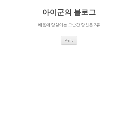
Skip
to
아이군의 블로그
content
배움에 망설이는 그순간 당신은 2류
Menu