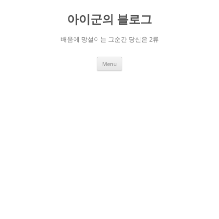
Skip
to
아이군의 블로그
content
배움에 망설이는 그순간 당신은 2류
Menu