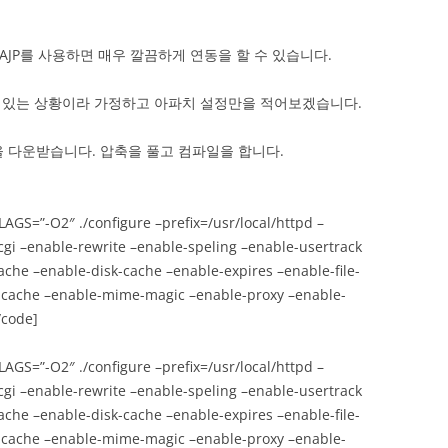
y AJP를 사용하면 매우 깔끔하게 연동을 할 수 있습니다.
 있는 상황이라 가정하고 아파치 설정만을 적어보겠습니다.
젼을 다운받습니다. 압축을 풀고 컴파일을 합니다.
AGS=”-O2″ ./configure –prefix=/usr/local/httpd –
cgi –enable-rewrite –enable-speling –enable-usertrack
ache –enable-disk-cache –enable-expires –enable-file-
cache –enable-mime-magic –enable-proxy –enable-
/code]
AGS=”-O2″ ./configure –prefix=/usr/local/httpd –
cgi –enable-rewrite –enable-speling –enable-usertrack
ache –enable-disk-cache –enable-expires –enable-file-
cache –enable-mime-magic –enable-proxy –enable-