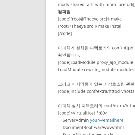
mods-shared=all –with-mpm=prefork[
컴파일
[code][root@Theeye src]$ make
[root@Theeye src]$ make install
[/code]
아파치가 설치된 디렉토리의 conf/http
확인합니다.
[code]LoadModule proxy_ajp_module 
LoadModule rewrite_module modules/
그리고 마지막쯤에 있는 가상호스팅 관련
[code]Include conf/extra/httpd-vhosts
아파치 설치 디렉토리의 conf/extra/ht
[code]<VirtualHost *:80>
ServerAdmin
your@emailhere
DocumentRoot /var/www/html
ServerName theeye.pe.kr