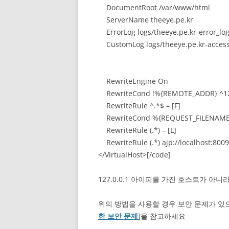
DocumentRoot /var/www/html
ServerName theeye.pe.kr
ErrorLog logs/theeye.pe.kr-error_lo
CustomLog logs/theeye.pe.kr-acces
RewriteEngine On
RewriteCond !%{REMOTE_ADDR} ^127
RewriteRule ^.*$ – [F]
RewriteCond %{REQUEST_FILENAME} \
RewriteRule (.*) – [L]
RewriteRule (.*) ajp://localhost:8009
</VirtualHost>[/code]
127.0.0.1 아이피를 가진 호스트가 
위의 방법을 사용할 경우 보안 문제가 있으
한 보안 문제
]을 참고하세요