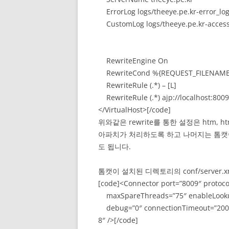
ErrorLog logs/theeye.pe.kr-error_lo
CustomLog logs/theeye.pe.kr-acces
RewriteEngine On
RewriteCond %{REQUEST_FILENAME} \
RewriteRule (.*) – [L]
RewriteRule (.*) ajp://localhost:8009
</VirtualHost>[/code]
위와같은 rewrite를 통한 설정은 htm, html, 
아파치가 처리하도록 하고 나머지는 톰캣
도 됩니다.
톰캣이 설치된 디렉토리의 conf/server
[code]<Connector port=”8009″ protoc
maxSpareThreads=”75″ enableLookups
debug=”0″ connectionTimeout=”2000
8″ />[/code]