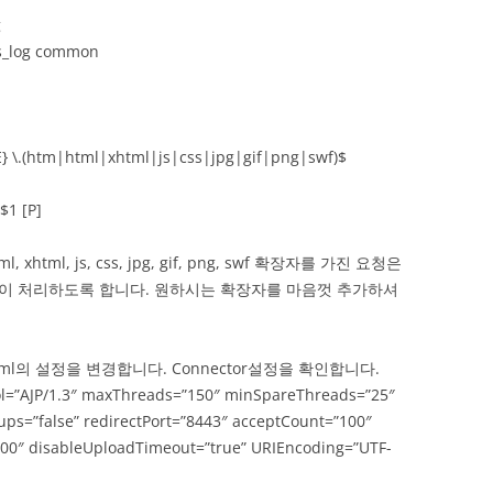
g
s_log common
.(htm|html|xhtml|js|css|jpg|gif|png|swf)$
$1 [P]
xhtml, js, css, jpg, gif, png, swf 확장자를 가진 요청은
이 처리하도록 합니다. 원하시는 확장자를 마음껏 추가하셔
.xml의 설정을 변경합니다. Connector설정을 확인합니다.
ol=”AJP/1.3″ maxThreads=”150″ minSpareThreads=”25″
=”false” redirectPort=”8443″ acceptCount=”100″
0″ disableUploadTimeout=”true” URIEncoding=”UTF-