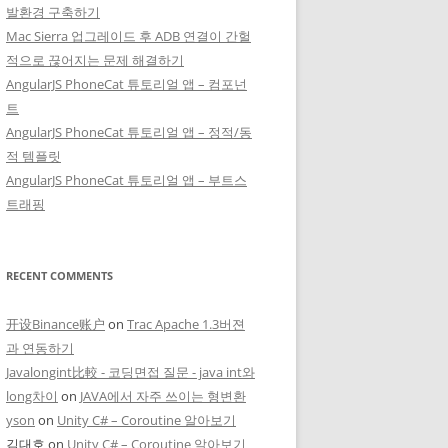
발환경 구축하기
Mac Sierra 업그레이드 후 ADB 연결이 간헐
적으로 끊어지는 문제 해결하기
AngularJS PhoneCat 튜토리얼 앱 – 컴포넌
트
AngularJS PhoneCat 튜토리얼 앱 – 정적/동
적 템플릿
AngularJS PhoneCat 튜토리얼 앱 – 부트스
트래핑
RECENT COMMENTS
开设Binance账户
on
Trac Apache 1.3버젼
과 연동하기
Javalongint比較 - 코딩면접 질문 - java int와
long차이
on
JAVA에서 자주 쓰이는 형변환
yson
on
Unity C# – Coroutine 알아보기
김대호
on
Unity C# – Coroutine 알아보기