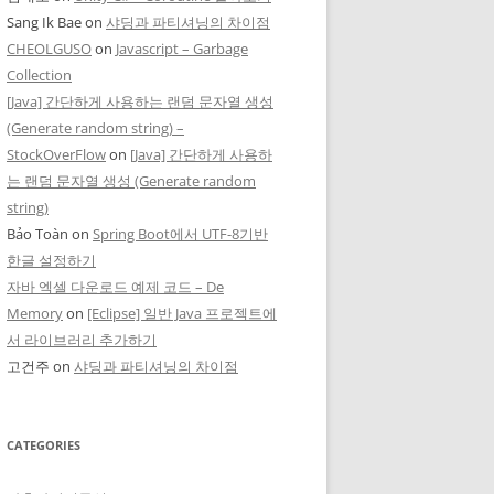
Sang Ik Bae
on
샤딩과 파티셔닝의 차이점
CHEOLGUSO
on
Javascript – Garbage
Collection
[Java] 간단하게 사용하는 랜덤 문자열 생성
(Generate random string) –
StockOverFlow
on
[Java] 간단하게 사용하
는 랜덤 문자열 생성 (Generate random
string)
Bảo Toàn
on
Spring Boot에서 UTF-8기반
한글 설정하기
자바 엑셀 다운로드 예제 코드 – De
Memory
on
[Eclipse] 일반 Java 프로젝트에
서 라이브러리 추가하기
고건주
on
샤딩과 파티셔닝의 차이점
CATEGORIES