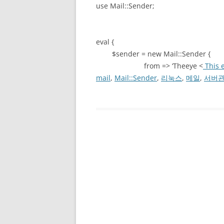
use Mail::Sender;
eval {
$sender = new Mail::Sender {
from => ‘Theeye <
This 
mail
,
Mail::Sender
,
리눅스
,
메일
,
서버