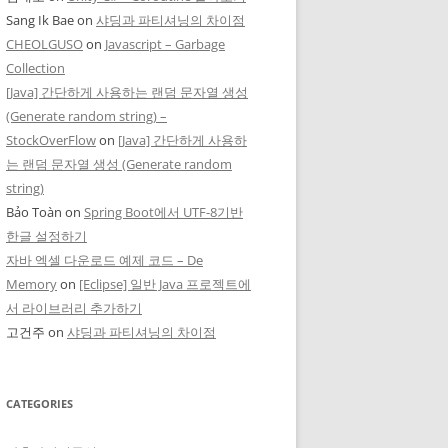
Sang Ik Bae
on
샤딩과 파티셔닝의 차이점
CHEOLGUSO
on
Javascript – Garbage
Collection
[Java] 간단하게 사용하는 랜덤 문자열 생성
(Generate random string) –
StockOverFlow
on
[Java] 간단하게 사용하
는 랜덤 문자열 생성 (Generate random
string)
Bảo Toàn
on
Spring Boot에서 UTF-8기반
한글 설정하기
자바 엑셀 다운로드 예제 코드 – De
Memory
on
[Eclipse] 일반 Java 프로젝트에
서 라이브러리 추가하기
고건주
on
샤딩과 파티셔닝의 차이점
CATEGORIES