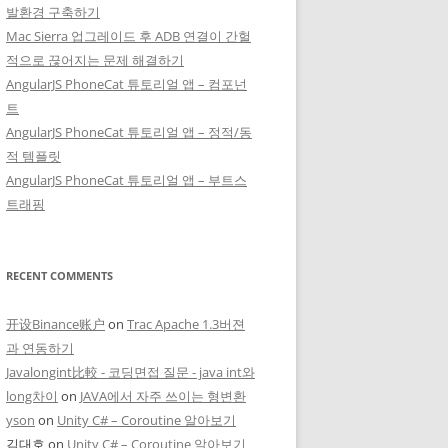
발환경 구축하기
Mac Sierra 업그레이드 후 ADB 연결이 간헐
적으로 끊어지는 문제 해결하기
AngularJS PhoneCat 튜토리얼 앱 – 컴포넌
트
AngularJS PhoneCat 튜토리얼 앱 – 정적/동
적 템플릿
AngularJS PhoneCat 튜토리얼 앱 – 부트스
트래핑
RECENT COMMENTS
开设Binance账户
on
Trac Apache 1.3버젼
과 연동하기
Javalongint比較 - 코딩면접 질문 - java int와
long차이
on
JAVA에서 자주 쓰이는 형변환
yson
on
Unity C# – Coroutine 알아보기
김대호
on
Unity C# – Coroutine 알아보기