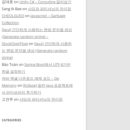
김대호
on
Unity C# – Coroutine 알아보기
Sang Ik Bae
on
샤딩과 파티셔닝의 차이점
CHEOLGUSO
on
Javascript – Garbage
Collection
[Java] 간단하게 사용하는 랜덤 문자열 생성
(Generate random string) –
StockOverFlow
on
[Java] 간단하게 사용하
는 랜덤 문자열 생성 (Generate random
string)
Bảo Toàn
on
Spring Boot에서 UTF-8기반
한글 설정하기
자바 엑셀 다운로드 예제 코드 – De
Memory
on
[Eclipse] 일반 Java 프로젝트에
서 라이브러리 추가하기
고건주
on
샤딩과 파티셔닝의 차이점
CATEGORIES