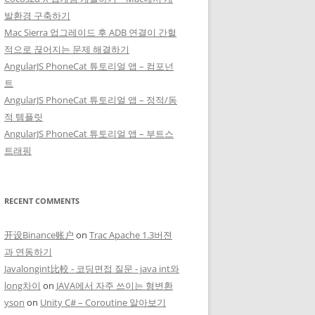
발환경 구축하기
Mac Sierra 업그레이드 후 ADB 연결이 간헐
적으로 끊어지는 문제 해결하기
AngularJS PhoneCat 튜토리얼 앱 – 컴포넌
트
AngularJS PhoneCat 튜토리얼 앱 – 정적/동
적 템플릿
AngularJS PhoneCat 튜토리얼 앱 – 부트스
트래핑
RECENT COMMENTS
开设Binance账户
on
Trac Apache 1.3버젼
과 연동하기
Javalongint比較 - 코딩면접 질문 - java int와
long차이
on
JAVA에서 자주 쓰이는 형변환
yson
on
Unity C# – Coroutine 알아보기