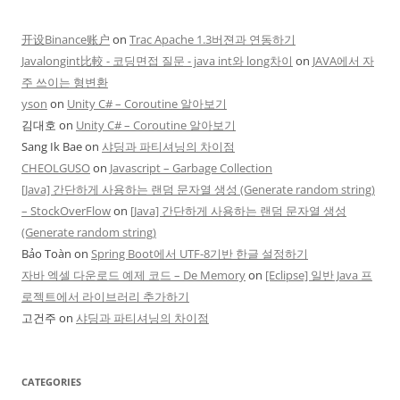
开设Binance账户
on
Trac Apache 1.3버젼과 연동하기
Javalongint比較 - 코딩면접 질문 - java int와 long차이
on
JAVA에서 자
주 쓰이는 형변환
yson
on
Unity C# – Coroutine 알아보기
김대호
on
Unity C# – Coroutine 알아보기
Sang Ik Bae
on
샤딩과 파티셔닝의 차이점
CHEOLGUSO
on
Javascript – Garbage Collection
[Java] 간단하게 사용하는 랜덤 문자열 생성 (Generate random string)
– StockOverFlow
on
[Java] 간단하게 사용하는 랜덤 문자열 생성
(Generate random string)
Bảo Toàn
on
Spring Boot에서 UTF-8기반 한글 설정하기
자바 엑셀 다운로드 예제 코드 – De Memory
on
[Eclipse] 일반 Java 프
로젝트에서 라이브러리 추가하기
고건주
on
샤딩과 파티셔닝의 차이점
CATEGORIES