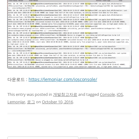
다운로드 :
https://lemonjar.com/iosconsole/
This entry was posted in
개발참고자료
and tagged
Console
,
iOS
,
LemonJar
,
로그
on
October 10, 2016
.