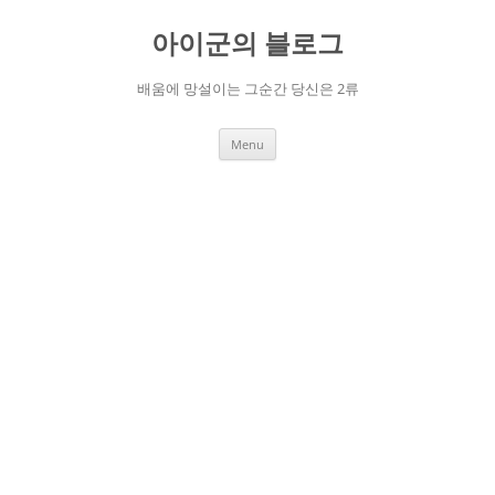
Skip
to
아이군의 블로그
content
배움에 망설이는 그순간 당신은 2류
Menu