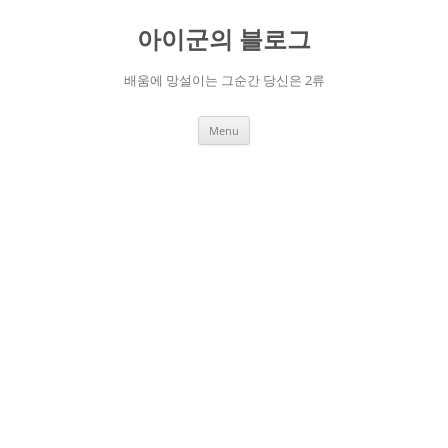
Skip
to
아이군의 블로그
content
배움에 망설이는 그순간 당신은 2류
Menu