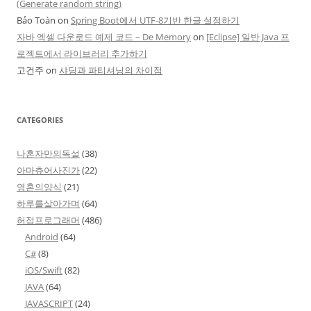
(Generate random string)
Bảo Toàn
on
Spring Boot에서 UTF-8기반 한글 설정하기
자바 엑셀 다운로드 예제 코드 – De Memory
on
[Eclipse] 일반 Java 프
로젝트에서 라이브러리 추가하기
고건주
on
샤딩과 파티셔닝의 차이점
CATEGORIES
나혼자만의독설
(38)
아마츄어사진가
(22)
영혼의양식
(21)
하루를살아가며
(64)
허접프로그래머
(486)
Android
(64)
C#
(8)
iOS/Swift
(82)
JAVA
(64)
JAVASCRIPT
(24)