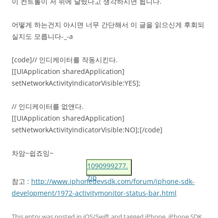
이 컨트롤이 저 위에 달렸다고 생각하시면 됩니다.
어떻게 하는건지 아시면 너무 간단해서 이 글을 읽으신게 후회되
실지도 모릅니다-_-a
[code]// 인디케이터를 작동시킨다.
[[UIApplication sharedApplication]
setNetworkActivityIndicatorVisible:YES];
// 인디케이터를 없앤다.
[[UIApplication sharedApplication]
setNetworkActivityIndicatorVisible:NO];[/code]
차암~쉽죠잉~
1090999277.
zip
참고 :
http://www.iphonedevsdk.com/forum/iphone-sdk-
development/1972-activitymonitor-status-bar.html
This entry was posted in
iOS/Swift
and tagged
iPhone
,
iPhone SDK
,