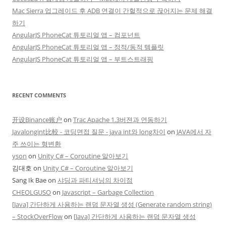
Mac Sierra 업그레이드 후 ADB 연결이 간헐적으로 끊어지는 문제 해결
하기
AngularJS PhoneCat 튜토리얼 앱 – 컴포넌트
AngularJS PhoneCat 튜토리얼 앱 – 정적/동적 템플릿
AngularJS PhoneCat 튜토리얼 앱 – 부트스트래핑
RECENT COMMENTS
开设Binance账户
on
Trac Apache 1.3버젼과 연동하기
Javalongint比較 - 코딩면접 질문 - java int와 long차이
on
JAVA에서 자
주 쓰이는 형변환
yson
on
Unity C# – Coroutine 알아보기
김대호
on
Unity C# – Coroutine 알아보기
Sang Ik Bae
on
샤딩과 파티셔닝의 차이점
CHEOLGUSO
on
Javascript – Garbage Collection
[Java] 간단하게 사용하는 랜덤 문자열 생성 (Generate random string)
– StockOverFlow
on
[Java] 간단하게 사용하는 랜덤 문자열 생성