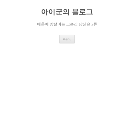
Skip
to
아이군의 블로그
content
배움에 망설이는 그순간 당신은 2류
Menu