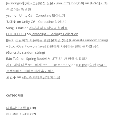
Javalongint比較 - 코딩면접 질문 - java int와 long차이
on
JAVA에서 자
주 쓰이는 형변환
yson
on
Unity C# – Coroutine 알아보기
김대호
on
Unity C# – Coroutine 알아보기
Sang Ik Bae
on
샤딩과 파티셔닝의 차이점
CHEOLGUSO
on
Javascript – Garbage Collection
[Java] 간단하게 사용하는 랜덤 문자열 생성 (Generate random string)
– StockOverFlow
on
[Java] 간단하게 사용하는 랜덤 문자열 생성
(Generate random string)
Bảo Toàn
on
Spring Boot에서 UTF-8기반 한글 설정하기
자바 엑셀 다운로드 예제 코드 – De Memory
on
[Eclipse] 일반 Java 프
로젝트에서 라이브러리 추가하기
고건주
on
샤딩과 파티셔닝의 차이점
CATEGORIES
나혼자만의독설
(38)
아마츄어사진가
(22)