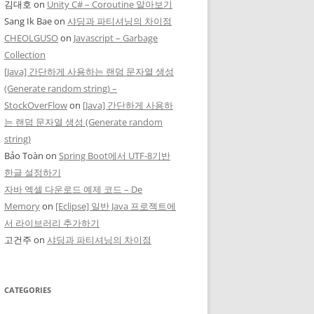
김대호
on
Unity C# – Coroutine 알아보기
Sang Ik Bae
on
샤딩과 파티셔닝의 차이점
CHEOLGUSO
on
Javascript – Garbage
Collection
[Java] 간단하게 사용하는 랜덤 문자열 생성
(Generate random string) –
StockOverFlow
on
[Java] 간단하게 사용하
는 랜덤 문자열 생성 (Generate random
string)
Bảo Toàn
on
Spring Boot에서 UTF-8기반
한글 설정하기
자바 엑셀 다운로드 예제 코드 – De
Memory
on
[Eclipse] 일반 Java 프로젝트에
서 라이브러리 추가하기
고건주
on
샤딩과 파티셔닝의 차이점
CATEGORIES