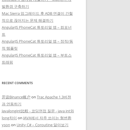
발환경 구축하기
Mac Sierra 업그레이드 후 ADB 연결이 간헐
적으로 끊어지는 문제 해결하기
AngularJS PhoneCat 튜토리얼 앱 – 컴포넌
트
AngularJS PhoneCat 튜토리얼 앱 – 정적/동
적 템플릿
AngularJS PhoneCat 튜토리얼 앱 – 부트스
트래핑
RECENT COMMENTS
开设Binance账户
on
Trac Apache 1.3버젼
과 연동하기
Javalongint比較 - 코딩면접 질문 - java int와
long차이
on
JAVA에서 자주 쓰이는 형변환
yson
on
Unity C# – Coroutine 알아보기