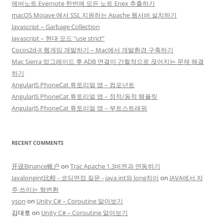
에버노트 Evernote 한번에 모든 노트 Enex 추출하기
macOS Mojave 에서 SSL 지원하는 Apache 웹서버 설치하기
Javascript – Garbage Collection
Javascript – 현대 모드 “use strict”
Cocos2d-X 웹게임 개발하기 – Mac에서 개발환경 구축하기
Mac Sierra 업그레이드 후 ADB 연결이 간헐적으로 끊어지는 문제 해결
하기
AngularJS PhoneCat 튜토리얼 앱 – 컴포넌트
AngularJS PhoneCat 튜토리얼 앱 – 정적/동적 템플릿
AngularJS PhoneCat 튜토리얼 앱 – 부트스트래핑
RECENT COMMENTS
开设Binance账户
on
Trac Apache 1.3버젼과 연동하기
Javalongint比較 - 코딩면접 질문 - java int와 long차이
on
JAVA에서 자
주 쓰이는 형변환
yson
on
Unity C# – Coroutine 알아보기
김대호
on
Unity C# – Coroutine 알아보기