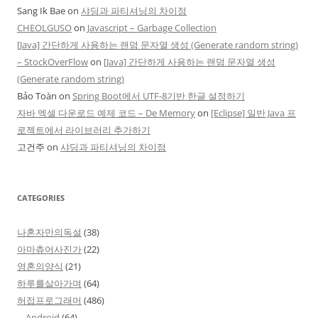
Sang Ik Bae
on
샤딩과 파티셔닝의 차이점
CHEOLGUSO
on
Javascript – Garbage Collection
[Java] 간단하게 사용하는 랜덤 문자열 생성 (Generate random string)
– StockOverFlow
on
[Java] 간단하게 사용하는 랜덤 문자열 생성
(Generate random string)
Bảo Toàn
on
Spring Boot에서 UTF-8기반 한글 설정하기
자바 엑셀 다운로드 예제 코드 – De Memory
on
[Eclipse] 일반 Java 프
로젝트에서 라이브러리 추가하기
고건주
on
샤딩과 파티셔닝의 차이점
CATEGORIES
나혼자만의독설
(38)
아마츄어사진가
(22)
영혼의양식
(21)
하루를살아가며
(64)
허접프로그래머
(486)
Android
(64)