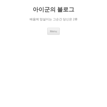
Skip
to
아이군의 블로그
content
배움에 망설이는 그순간 당신은 2류
Menu