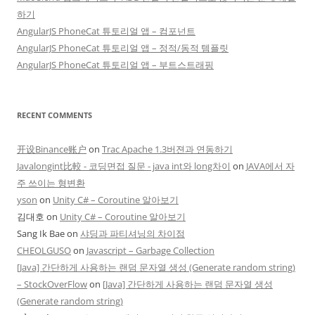
하기
AngularJS PhoneCat 튜토리얼 앱 – 컴포넌트
AngularJS PhoneCat 튜토리얼 앱 – 정적/동적 템플릿
AngularJS PhoneCat 튜토리얼 앱 – 부트스트래핑
RECENT COMMENTS
开设Binance账户
on
Trac Apache 1.3버젼과 연동하기
Javalongint比較 - 코딩면접 질문 - java int와 long차이
on
JAVA에서 자
주 쓰이는 형변환
yson
on
Unity C# – Coroutine 알아보기
김대호
on
Unity C# – Coroutine 알아보기
Sang Ik Bae
on
샤딩과 파티셔닝의 차이점
CHEOLGUSO
on
Javascript – Garbage Collection
[Java] 간단하게 사용하는 랜덤 문자열 생성 (Generate random string)
– StockOverFlow
on
[Java] 간단하게 사용하는 랜덤 문자열 생성
(Generate random string)