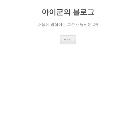
Skip
to
아이군의 블로그
content
배움에 망설이는 그순간 당신은 2류
Menu