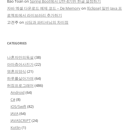
Bảo Toàn
on
Spring Boot에서 UTF-8기반 한글 설정하기
자바 엑셀 다운로드 예제 코드 – De Memory
on
[Eclipse] 일반 Java 프
로젝트에서 라이브러리 추가하기
고건주
on
샤딩과 파티셔닝의 차이점
CATEGORIES
나혼자만의독설
(38)
아마츄어사진가
(22)
영혼의양식
(21)
하루를살아가며
(64)
허접프로그래머
(486)
Android
(64)
C#
(8)
iOS/Swift
(82)
JAVA
(64)
JAVASCRIPT
(24)
Kotlin
(1)