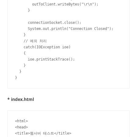
        outToClient.writeBytes("\r\n");

      }

      connectionSocket.close();

      System.out.println("Connection Closed");

    }

    // 예외 처리

    catch(IOException ioe)

    {

      ioe.printStackTrace();

    }

  }

}
* index.html
<html>

<head>

<title>웹서버 테스트</title>
