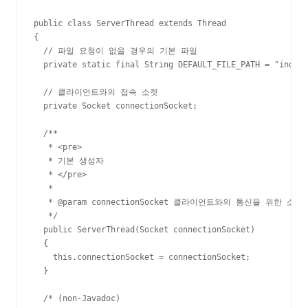
public class ServerThread extends Thread

{

  // 파일 요청이 없을 경우의 기본 파일

  private static final String DEFAULT_FILE_PATH = "index.
  // 클라이언트와의 접속 소켓

  private Socket connectionSocket;

  /**

   * <pre>

   * 기본 생성자

   * </pre>

   * 

   * @param connectionSocket 클라이언트와의 통신을 위한 소켓

   */

  public ServerThread(Socket connectionSocket)

  {

    this.connectionSocket = connectionSocket;

  }

  /* (non-Javadoc)
