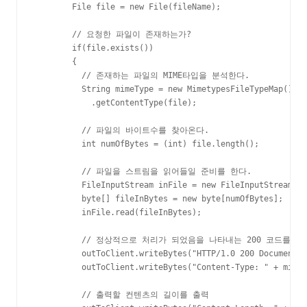
        File file = new File(fileName);

        // 요청한 파일이 존재하는가?

        if(file.exists())

        {

          // 존재하는 파일의 MIME타입을 분석한다.

          String mimeType = new MimetypesFileTypeMap()

            .getContentType(file);

          // 파일의 바이트수를 찾아온다.

          int numOfBytes = (int) file.length();

          // 파일을 스트림을 읽어들일 준비를 한다.

          FileInputStream inFile = new FileInputStream(fi
          byte[] fileInBytes = new byte[numOfBytes];

          inFile.read(fileInBytes);

          // 정상적으로 처리가 되었음을 나타내는 200 코드를 출
          outToClient.writeBytes("HTTP/1.0 200 Document F
          outToClient.writeBytes("Content-Type: " + mimeT
          // 출력할 컨텐츠의 길이를 출력
