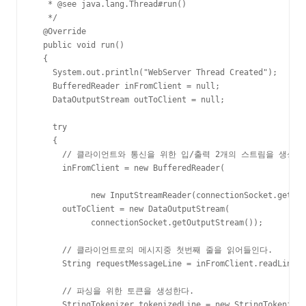
   * @see java.lang.Thread#run()

   */

  @Override

  public void run()

  {

    System.out.println("WebServer Thread Created");

    BufferedReader inFromClient = null;

    DataOutputStream outToClient = null;

    try

    {

      // 클라이언트와 통신을 위한 입/출력 2개의 스트림을 생성한다
      inFromClient = new BufferedReader(

            new InputStreamReader(connectionSocket.getInp
      outToClient = new DataOutputStream(

            connectionSocket.getOutputStream());

      // 클라이언트로의 메시지중 첫번째 줄을 읽어들인다.

      String requestMessageLine = inFromClient.readLine()
      // 파싱을 위한 토큰을 생성한다.

      StringTokenizer tokenizedLine = new StringTokenizer