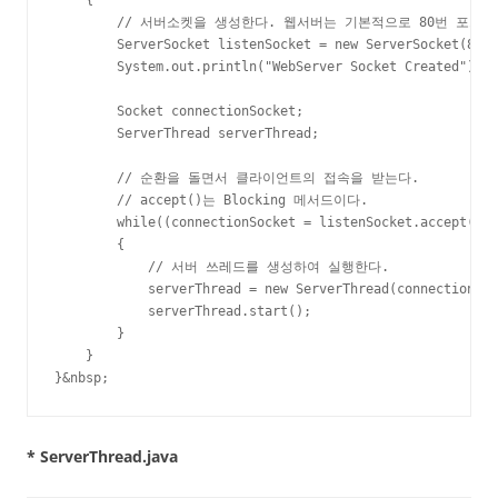
        // 서버소켓을 생성한다. 웹서버는 기본적으로 80번 포트를
        ServerSocket listenSocket = new ServerSocket(80);

        System.out.println("WebServer Socket Created");

        Socket connectionSocket;

        ServerThread serverThread;

        // 순환을 돌면서 클라이언트의 접속을 받는다.

        // accept()는 Blocking 메서드이다.

        while((connectionSocket = listenSocket.accept()) 
        {

            // 서버 쓰레드를 생성하여 실행한다.

            serverThread = new ServerThread(connectionSoc
            serverThread.start();

        }

    }

}&nbsp;
* ServerThread.java