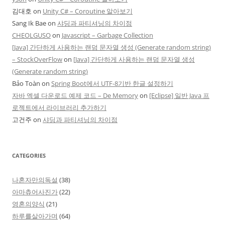
김대호
on
Unity C# – Coroutine 알아보기
Sang Ik Bae
on
샤딩과 파티셔닝의 차이점
CHEOLGUSO
on
Javascript – Garbage Collection
[Java] 간단하게 사용하는 랜덤 문자열 생성 (Generate random string)
– StockOverFlow
on
[Java] 간단하게 사용하는 랜덤 문자열 생성
(Generate random string)
Bảo Toàn
on
Spring Boot에서 UTF-8기반 한글 설정하기
자바 엑셀 다운로드 예제 코드 – De Memory
on
[Eclipse] 일반 Java 프
로젝트에서 라이브러리 추가하기
고건주
on
샤딩과 파티셔닝의 차이점
CATEGORIES
나혼자만의독설
(38)
아마츄어사진가
(22)
영혼의양식
(21)
하루를살아가며
(64)