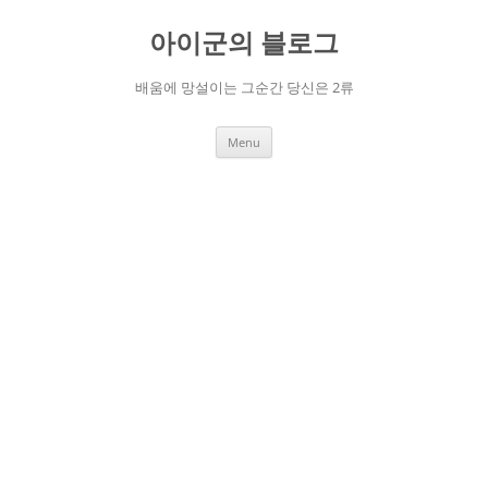
Skip
to
아이군의 블로그
content
배움에 망설이는 그순간 당신은 2류
Menu