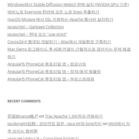
Windows에서 Stable Diffusion WebUI 완벽 설치 (NVIDIA GPU 기준)
에버노트 Evernote 한번에 모든 노트 Enex 추출하기
macOS Mojave 에서 SSL 지원하는 Apache 웹서버 설치하기
Javascript – Garbage Collection
Javascript – 현대 모드 “use strict”
Cocos2d-X 웹게임 개발하기 – Mac에서 개발환경 구축하기
Mac Sierra 업그레이드 후 ADB 연결이 간헐적으로 끊어지는 문제 해결
하기
AngularJS PhoneCat 튜토리얼 앱 – 컴포넌트
AngularJS PhoneCat 튜토리얼 앱 – 정적/동적 템플릿
AngularJS PhoneCat 튜토리얼 앱 – 부트스트래핑
RECENT COMMENTS
开设Binance账户
on
Trac Apache 1.3버젼과 연동하기
Javalongint比較 - 코딩면접 질문 - java int와 long차이
on
JAVA에서 자
주 쓰이는 형변환
yson
on
Unity C# – Coroutine 알아보기