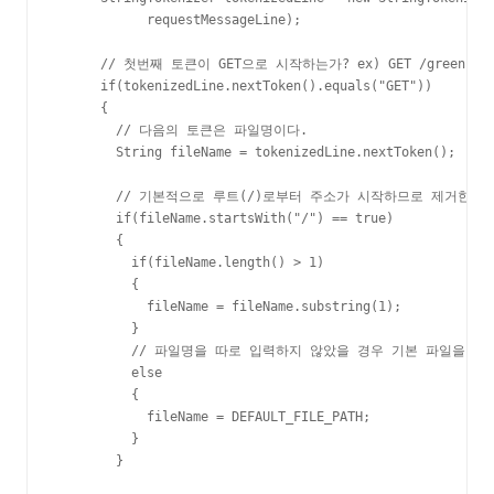
            requestMessageLine);

      // 첫번째 토큰이 GET으로 시작하는가? ex) GET /green.jpg
      if(tokenizedLine.nextToken().equals("GET"))

      {

        // 다음의 토큰은 파일명이다.

        String fileName = tokenizedLine.nextToken();

        // 기본적으로 루트(/)로부터 주소가 시작하므로 제거한다.

        if(fileName.startsWith("/") == true)

        {

          if(fileName.length() > 1)

          {

            fileName = fileName.substring(1);

          }

          // 파일명을 따로 입력하지 않았을 경우 기본 파일을 출력
          else

          {

            fileName = DEFAULT_FILE_PATH;

          }

        }
