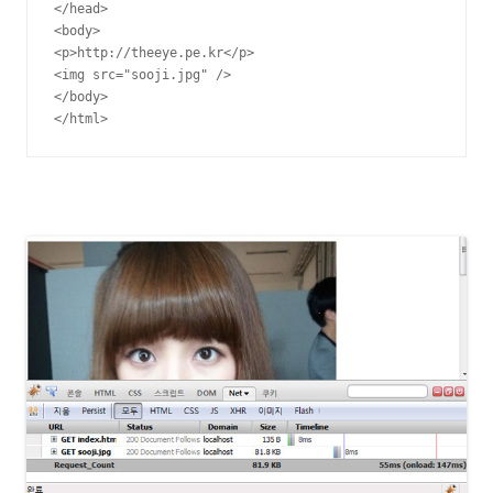
</head>

<body>

<p>http://theeye.pe.kr</p>

<img src="sooji.jpg" />

</body>

</html>