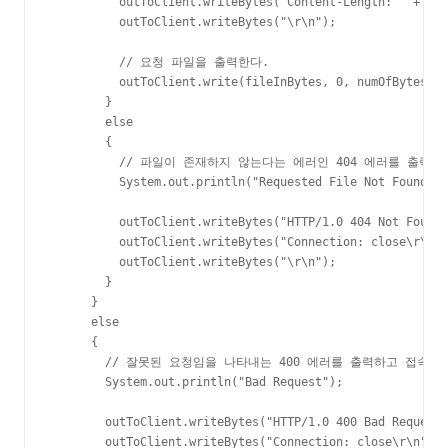
          outToClient.writeBytes("Content-Length: " + num
          outToClient.writeBytes("\r\n");

          // 요청 파일을 출력한다.

          outToClient.write(fileInBytes, 0, numOfBytes);

        }

        else

        {

          // 파일이 존재하지 않는다는 에러인 404 에러를 출력하
          System.out.println("Requested File Not Found : 
          outToClient.writeBytes("HTTP/1.0 404 Not Found 
          outToClient.writeBytes("Connection: close\r\n")
          outToClient.writeBytes("\r\n");

        }

      }

      else

      {

        // 잘못된 요청임을 나타내는 400 에러를 출력하고 접속을 
        System.out.println("Bad Request");

        outToClient.writeBytes("HTTP/1.0 400 Bad Request 
        outToClient.writeBytes("Connection: close\r\n");
