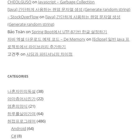
CHEOLGUSO
on
Javascript – Garbage Collection
[Java] 간단하게 사용하는 랜덤 문자열 생성 (Generate random string)
– StockOverFlow
on
[Java] 간단하게 사용하는 랜덤 문자열 생성
(Generate random string)
Bảo Toàn
on
Spring Boot에서 UTF-8기반 한글 설정하기
자바 엑셀 다운로드 예제 코드 – De Memory
on
[Eclipse] 일반 Java 프
로젝트에서 라이브러리 추가하기
고건주
on
샤딩과 파티셔닝의 차이점
CATEGORIES
나혼자만의독설
(38)
아마츄어사진가
(22)
영혼의양식
(21)
하루를살아가며
(64)
허접프로그래머
(486)
Android
(64)
C#
(8)