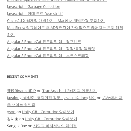
Javascript – Garbage Collection
Javascript – 현대 모드 “use strict”
Cocos2d-X 웹게임 개발하기 – Mac에서 개발환경 구축하기
Mac Sierra 업그레이드 후 ADB 연결이 간헐적으로 끊어지는 문제 해결
하기
AngularJS PhoneCat 튜토리얼 앱 – 컴포넌트
AngularJS PhoneCat 튜토리얼 앱 – 정적/동적 템플릿
AngularJS PhoneCat 튜토리얼 앱 – 부트스트래핑
RECENT COMMENTS
开设Binance账户
on
Trac Apache 1.3버젼과 연동하기
Javalongint比較 - 코딩면접 질문 - java int와 long차이
on
JAVA에서 자
주 쓰이는 형변환
yson
on
Unity C# – Coroutine 알아보기
김대호
on
Unity C# – Coroutine 알아보기
Sang Ik Bae
on
샤딩과 파티셔닝의 차이점