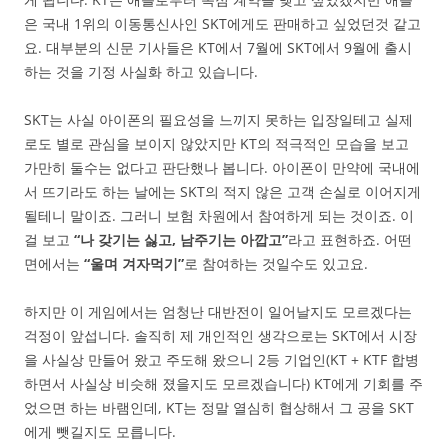
은 국내 1위의 이동통신사인 SKT에게도 판매하고 싶었던것 같고
요. 대부분의 신문 기사들은 KT에서 7월에 SKT에서 9월에 출시
하는 것을 기정 사실화 하고 있습니다.
SKT는 사실 아이폰의 필요성을 느끼지 못하는 입장일테고 실제
로도 별로 관심을 보이지 않았지만 KT의 적극적인 모습을 보고
가만히 둘수는 없다고 판단했나 봅니다. 아이폰이 만약에 국내에
서 뜨기라도 하는 날에는 SKT의 적지 않은 고객 손실로 이어지게
될테니 말이죠. 그러니 보험 차원에서 참여하게 되는 것이죠. 이
걸 보고
“나 갖기는 싫고, 남주기는 아깝고”
라고 표현하죠. 어떤
면에서는
“울며 겨자먹기”
로 참여하는 것일수도 있고요.
하지만 이 게임에서는 엄청난 대반전이 일어날지도 모르겠다는
걱정이 앞섭니다. 솔직히 제 개인적인 생각으로는 SKT에서 시장
을 사실상 만들어 왔고 주도해 왔으니 2등 기업인(KT + KTF 합병
하면서 사실상 비슷해 졌을지도 모르겠습니다) KT에게 기회를 주
었으면 하는 바램인데, KT는 정말 열심히 협상해서 그 공을 SKT
에게 뺏길지도 모릅니다.