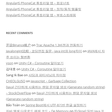
AngularJS PhoneCat 튜토리얼 앱 – 컴포넌트
AngularJS PhoneCat 튜토리얼 앱 – 정적/동적 템플릿
AngularJS PhoneCat 튜토리얼 앱 – 부트스트래핑
RECENT COMMENTS
开设Binance账户
on
Trac Apache 1.3버젼과 연동하기
Javalongint比較 - 코딩면접 질문 - java int와 long차이
on
JAVA에서 자
주 쓰이는 형변환
yson
on
Unity C# – Coroutine 알아보기
김대호
on
Unity C# – Coroutine 알아보기
Sang Ik Bae
on
샤딩과 파티셔닝의 차이점
CHEOLGUSO
on
Javascript – Garbage Collection
[Java] 간단하게 사용하는 랜덤 문자열 생성 (Generate random string)
– StockOverFlow
on
[Java] 간단하게 사용하는 랜덤 문자열 생성
(Generate random string)
Bảo Toàn
on
Spring Boot에서 UTF-8기반 한글 설정하기
자바 엑셀 다운로드 예제 코드 – De Memory
on
[Eclipse] 일반 Java 프