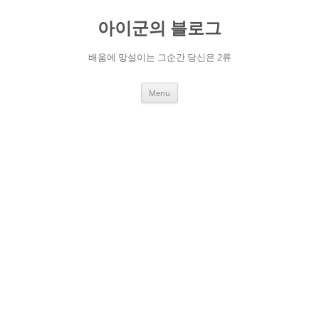
Skip
to
아이군의 블로그
content
배움에 망설이는 그순간 당신은 2류
Menu