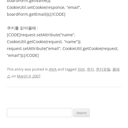
boardForm.getName());
CookieUtil.setCookie(response, “email”,
boardForm.getEmail());[/CODE]
쿠키를 읽어올때 :
[CODE]request.setAttribute(“name”,
CookieUtil.getCookie(request, “name”));
request.setAttribute(“email”, CookieUtil.getCookie(request,
“email”));[/CODE]
This entry was posted in
JAVA
and tagged
자바
,
쿠키
,
쿠키유틸
,
클래
스
on
March 9, 2007
.
Search
for: