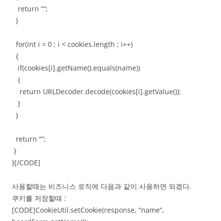
return “”;
}
for(int i = 0 ; i < cookies.length ; i++)
{
if(cookies[i].getName().equals(name))
{
return URLDecoder.decode(cookies[i].getValue());
}
}
return “”;
}
}[/CODE]
사용할때는 비즈니스 로직에 다음과 같이 사용하면 되겠다.
쿠키를 저장할때 :
[CODE]CookieUtil.setCookie(response, “name”,