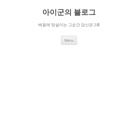
Skip
to
아이군의 블로그
content
배움에 망설이는 그순간 당신은 2류
Menu