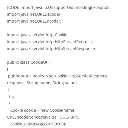
[CODE]import java.io.UnsupportedEncodingException;
import java.net.URLDecoder;
import java.net.URLEncoder;
import javax.servlet.http.Cookie;
import javax.servlet.http.HttpServletRequest;
import javax.servlet.http.HttpServletResponse;
public class CookieUtil
{
public static boolean setCookie(HttpServletResponse
response, String name, String value)
{
try
{
Cookie cookie = new Cookie(name,
URLEncoder.encode(value, “EUC-KR”));
cookie.setMaxAge(24*60*60);