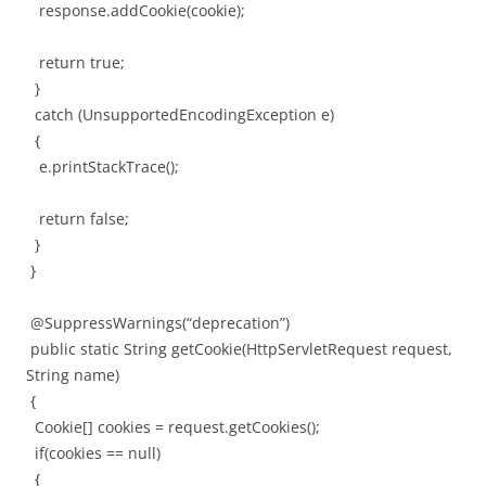
response.addCookie(cookie);
return true;
}
catch (UnsupportedEncodingException e)
{
e.printStackTrace();
return false;
}
}
@SuppressWarnings(“deprecation”)
public static String getCookie(HttpServletRequest request,
String name)
{
Cookie[] cookies = request.getCookies();
if(cookies == null)
{