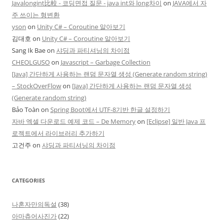
Javalongint比較 - 코딩면접 질문 - java int와 long차이
on
JAVA에서 자
주 쓰이는 형변환
yson
on
Unity C# – Coroutine 알아보기
김대호
on
Unity C# – Coroutine 알아보기
Sang Ik Bae
on
샤딩과 파티셔닝의 차이점
CHEOLGUSO
on
Javascript – Garbage Collection
[Java] 간단하게 사용하는 랜덤 문자열 생성 (Generate random string)
– StockOverFlow
on
[Java] 간단하게 사용하는 랜덤 문자열 생성
(Generate random string)
Bảo Toàn
on
Spring Boot에서 UTF-8기반 한글 설정하기
자바 엑셀 다운로드 예제 코드 – De Memory
on
[Eclipse] 일반 Java 프
로젝트에서 라이브러리 추가하기
고건주
on
샤딩과 파티셔닝의 차이점
CATEGORIES
나혼자만의독설
(38)
아마츄어사진가
(22)