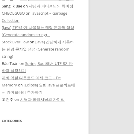
Sang Ik Bae
on
샤딩과 파티셔닝의 차이점
CHEOLGUSO
on
Javascript – Garbage
Collection
[Java] 간단하게 사용하는 랜덤 문자열 생성
(Generate random string) –
StockOverFlow
on
[Java] 간단하게 사용하
는 랜덤 문자열 생성 (Generate random
string)
Bảo Toàn
on
Spring Boot에서 UTF-8기반
한글 설정하기
자바 엑셀 다운로드 예제 코드 – De
Memory
on
[Eclipse] 일반 Java 프로젝트에
서 라이브러리 추가하기
고건주
on
샤딩과 파티셔닝의 차이점
CATEGORIES