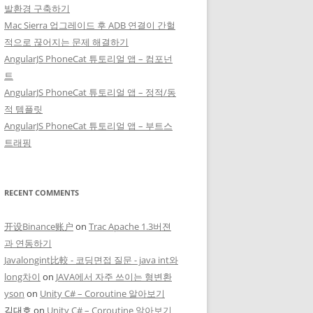
발환경 구축하기
Mac Sierra 업그레이드 후 ADB 연결이 간헐
적으로 끊어지는 문제 해결하기
AngularJS PhoneCat 튜토리얼 앱 – 컴포넌
트
AngularJS PhoneCat 튜토리얼 앱 – 정적/동
적 템플릿
AngularJS PhoneCat 튜토리얼 앱 – 부트스
트래핑
RECENT COMMENTS
开设Binance账户
on
Trac Apache 1.3버젼
과 연동하기
Javalongint比較 - 코딩면접 질문 - java int와
long차이
on
JAVA에서 자주 쓰이는 형변환
yson
on
Unity C# – Coroutine 알아보기
김대호
on
Unity C# – Coroutine 알아보기