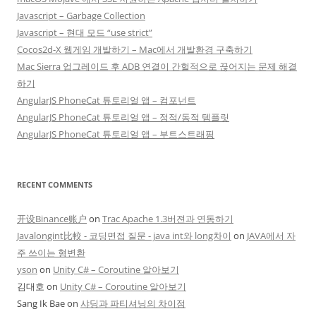
Javascript – Garbage Collection
Javascript – 현대 모드 “use strict”
Cocos2d-X 웹게임 개발하기 – Mac에서 개발환경 구축하기
Mac Sierra 업그레이드 후 ADB 연결이 간헐적으로 끊어지는 문제 해결
하기
AngularJS PhoneCat 튜토리얼 앱 – 컴포넌트
AngularJS PhoneCat 튜토리얼 앱 – 정적/동적 템플릿
AngularJS PhoneCat 튜토리얼 앱 – 부트스트래핑
RECENT COMMENTS
开设Binance账户
on
Trac Apache 1.3버젼과 연동하기
Javalongint比較 - 코딩면접 질문 - java int와 long차이
on
JAVA에서 자
주 쓰이는 형변환
yson
on
Unity C# – Coroutine 알아보기
김대호
on
Unity C# – Coroutine 알아보기
Sang Ik Bae
on
샤딩과 파티셔닝의 차이점