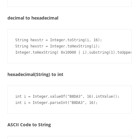
decimal to hexadecimal
String hexstr = Integer.toString(i, 16);

String hexstr = Integer.toHexString(i);

Integer.toHexString( 0x10000 | i).substring(1).toUpperCas
hexadecimal(String) to int
int i = Integer.valueOf("B8DA3", 16).intValue();

int i = Integer.parseInt("B8DA3", 16);
ASCII Code to String