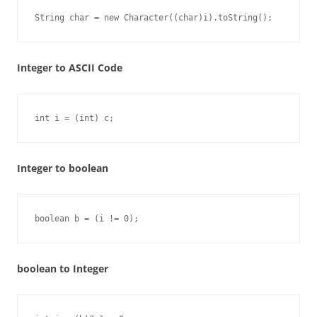
String char = new Character((char)i).toString();
Integer to ASCII Code
int i = (int) c;
Integer to boolean
boolean b = (i != 0);
boolean to Integer