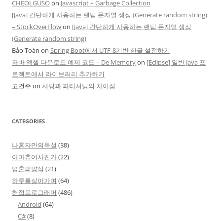
CHEOLGUSO
on
Javascript – Garbage Collection
[Java] 간단하게 사용하는 랜덤 문자열 생성 (Generate random string)
– StockOverFlow
on
[Java] 간단하게 사용하는 랜덤 문자열 생성
(Generate random string)
Bảo Toàn
on
Spring Boot에서 UTF-8기반 한글 설정하기
자바 엑셀 다운로드 예제 코드 – De Memory
on
[Eclipse] 일반 Java 프
로젝트에서 라이브러리 추가하기
고건주
on
샤딩과 파티셔닝의 차이점
CATEGORIES
나혼자만의독설
(38)
아마츄어사진가
(22)
영혼의양식
(21)
하루를살아가며
(64)
허접프로그래머
(486)
Android
(64)
C#
(8)