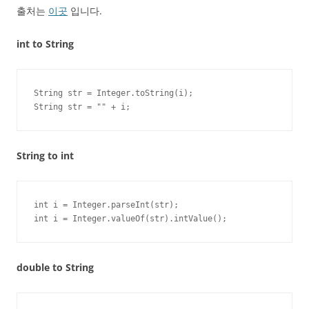
출처는
이곳
입니다.
int to String
String str = Integer.toString(i);

String str = "" + i;
String to int
int i = Integer.parseInt(str);

int i = Integer.valueOf(str).intValue();
double to String