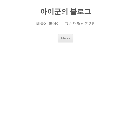
Skip
to
아이군의 블로그
content
배움에 망설이는 그순간 당신은 2류
Menu