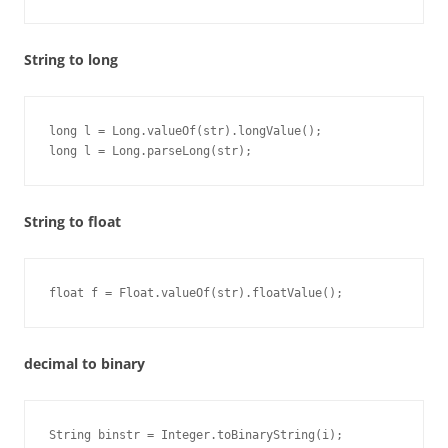
String to long
long l = Long.valueOf(str).longValue();

long l = Long.parseLong(str);
String to float
float f = Float.valueOf(str).floatValue();
decimal to binary
String binstr = Integer.toBinaryString(i);