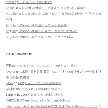
Javascript – 현대 모드 “use strict”
Cocos2d-X 웹게임 개발하기 – Mac에서 개발환경 구축하기
Mac Sierra 업그레이드 후 ADB 연결이 간헐적으로 끊어지는 문제 해결
하기
AngularJS PhoneCat 튜토리얼 앱 – 컴포넌트
AngularJS PhoneCat 튜토리얼 앱 – 정적/동적 템플릿
AngularJS PhoneCat 튜토리얼 앱 – 부트스트래핑
RECENT COMMENTS
开设Binance账户
on
Trac Apache 1.3버젼과 연동하기
Javalongint比較 - 코딩면접 질문 - java int와 long차이
on
JAVA에서 자
주 쓰이는 형변환
yson
on
Unity C# – Coroutine 알아보기
김대호
on
Unity C# – Coroutine 알아보기
Sang Ik Bae
on
샤딩과 파티셔닝의 차이점
CHEOLGUSO
on
Javascript – Garbage Collection
[Java] 간단하게 사용하는 랜덤 문자열 생성 (Generate random string)