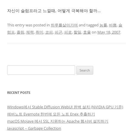
자신이 슬럼프라고 느낄때, 어떻게 극복해야 할까…
This entry was posted in
하루를살아가며
and tagged
능률
,
바쁨
,
슬
럼프
,
졸림
,
체력
,
취미
,
코피
,
피곤
,
피로
,
할일
,
효율
on
May 18, 2007
.
Search
for:
RECENT POSTS
Windows에서 Stable Diffusion WebUI 완벽 설치 (NVIDIA GPU 기준)
에버노트 Evernote 한번에 모든 노트 Enex 추출하기
macOS Mojave 에서 SSL 지원하는 Apache 웹서버 설치하기
Javascript – Garbage Collection