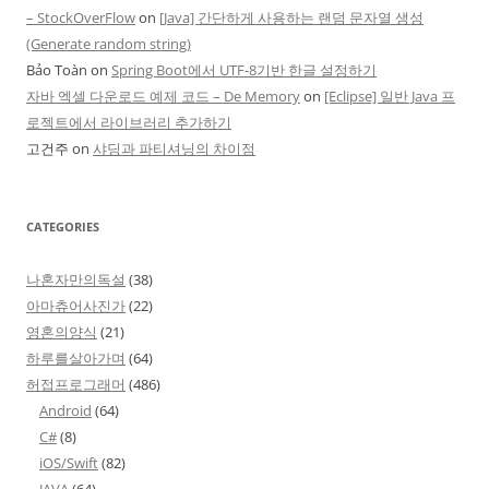
– StockOverFlow
on
[Java] 간단하게 사용하는 랜덤 문자열 생성
(Generate random string)
Bảo Toàn
on
Spring Boot에서 UTF-8기반 한글 설정하기
자바 엑셀 다운로드 예제 코드 – De Memory
on
[Eclipse] 일반 Java 프
로젝트에서 라이브러리 추가하기
고건주
on
샤딩과 파티셔닝의 차이점
CATEGORIES
나혼자만의독설
(38)
아마츄어사진가
(22)
영혼의양식
(21)
하루를살아가며
(64)
허접프로그래머
(486)
Android
(64)
C#
(8)
iOS/Swift
(82)
JAVA
(64)