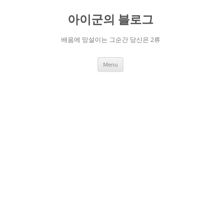
Skip
to
아이군의 블로그
content
배움에 망설이는 그순간 당신은 2류
Menu