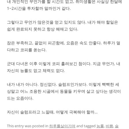
내 개인적인 무언가를 할 시간도 없고, 취미생활은 사실상 한달에
1~2시간을 투자할까 말까인거 같다.
그렇다고 무언가 많은것을 얻고 있지도 않다. 내가 해야 할일은
쉽게 완료되지 못하고 항상 헤매고 있다.
잠은 부족하고, 끝없이 피곤함에, 요즘은 속도 안좋다. 하루가 멀
다하고 코피를 쏟는다.
군대 다녀온 이후 이렇게 코피 흘려보긴 첨이다. 지금 무언가, 내
자신의 능률도 없고 체력도 없다.
내가 내가 아니다. 정신없다. 슬럼프인가보다. 이렇게 빡빡한 세
상말고 어느 조용한 시골에서 동물들 키우며 살고 싶다는 생각이
드는 요즘이다.
자신이 슬럼프라고 느낄때, 어떻게 극복해야 할까…
This entry was posted in
하루를살아가며
and tagged
능률
,
바쁨
,
슬