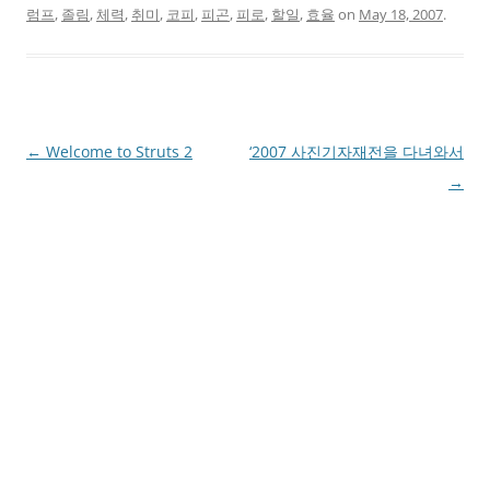
럼프
,
졸림
,
체력
,
취미
,
코피
,
피곤
,
피로
,
할일
,
효율
on
May 18, 2007
.
Post
←
Welcome to Struts 2
‘2007 사진기자재전을 다녀와서
navigation
→