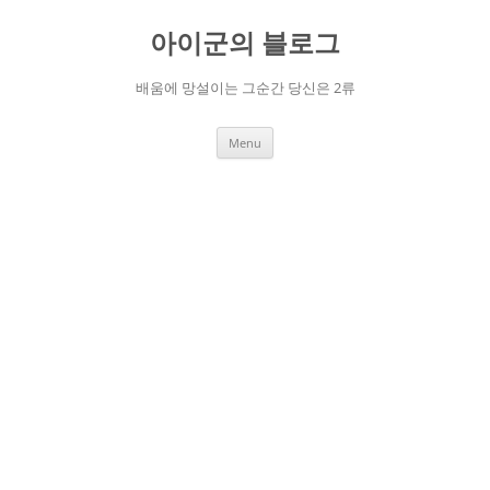
Skip
to
아이군의 블로그
content
배움에 망설이는 그순간 당신은 2류
Menu