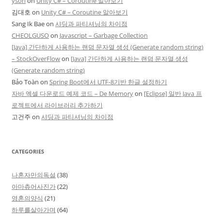
yson
on
Unity C# – Coroutine 알아보기
김대호
on
Unity C# – Coroutine 알아보기
Sang Ik Bae
on
샤딩과 파티셔닝의 차이점
CHEOLGUSO
on
Javascript – Garbage Collection
[Java] 간단하게 사용하는 랜덤 문자열 생성 (Generate random string)
– StockOverFlow
on
[Java] 간단하게 사용하는 랜덤 문자열 생성
(Generate random string)
Bảo Toàn
on
Spring Boot에서 UTF-8기반 한글 설정하기
자바 엑셀 다운로드 예제 코드 – De Memory
on
[Eclipse] 일반 Java 프
로젝트에서 라이브러리 추가하기
고건주
on
샤딩과 파티셔닝의 차이점
CATEGORIES
나혼자만의독설
(38)
아마츄어사진가
(22)
영혼의양식
(21)
하루를살아가며
(64)