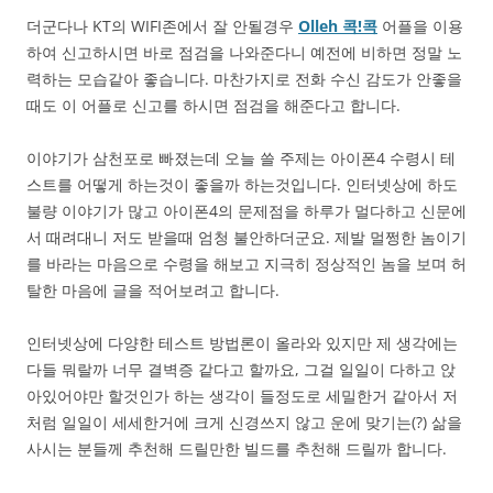
더군다나 KT의 WIFI존에서 잘 안될경우
Olleh 콕!콕
어플을 이용
하여 신고하시면 바로 점검을 나와준다니 예전에 비하면 정말 노
력하는 모습같아 좋습니다. 마찬가지로 전화 수신 감도가 안좋을
때도 이 어플로 신고를 하시면 점검을 해준다고 합니다.
이야기가 삼천포로 빠졌는데 오늘 쓸 주제는 아이폰4 수령시 테
스트를 어떻게 하는것이 좋을까 하는것입니다. 인터넷상에 하도
불량 이야기가 많고 아이폰4의 문제점을 하루가 멀다하고 신문에
서 때려대니 저도 받을때 엄청 불안하더군요. 제발 멀쩡한 놈이기
를 바라는 마음으로 수령을 해보고 지극히 정상적인 놈을 보며 허
탈한 마음에 글을 적어보려고 합니다.
인터넷상에 다양한 테스트 방법론이 올라와 있지만 제 생각에는
다들 뭐랄까 너무 결벽증 같다고 할까요, 그걸 일일이 다하고 앉
아있어야만 할것인가 하는 생각이 들정도로 세밀한거 같아서 저
처럼 일일이 세세한거에 크게 신경쓰지 않고 운에 맞기는(?) 삶을
사시는 분들께 추천해 드릴만한 빌드를 추천해 드릴까 합니다.