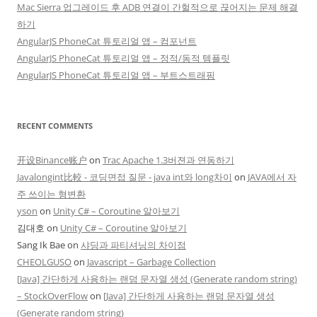
Mac Sierra 업그레이드 후 ADB 연결이 간헐적으로 끊어지는 문제 해결
하기
AngularJS PhoneCat 튜토리얼 앱 – 컴포넌트
AngularJS PhoneCat 튜토리얼 앱 – 정적/동적 템플릿
AngularJS PhoneCat 튜토리얼 앱 – 부트스트래핑
RECENT COMMENTS
开设Binance账户
on
Trac Apache 1.3버젼과 연동하기
Javalongint比較 - 코딩면접 질문 - java int와 long차이
on
JAVA에서 자
주 쓰이는 형변환
yson
on
Unity C# – Coroutine 알아보기
김대호
on
Unity C# – Coroutine 알아보기
Sang Ik Bae
on
샤딩과 파티셔닝의 차이점
CHEOLGUSO
on
Javascript – Garbage Collection
[Java] 간단하게 사용하는 랜덤 문자열 생성 (Generate random string)
– StockOverFlow
on
[Java] 간단하게 사용하는 랜덤 문자열 생성
(Generate random string)