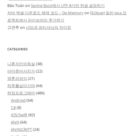
Bảo Toàn
on
Spring Boot에서 UTF-8기반 한글 설정하기
자바 엑셀 다운로드 예제 코드 – De Memory
on
[Eclipse] 일반 Java 프
로젝트에서 라이브러리 추가하기
고건주
on
샤딩과 파티셔닝의 차이점
CATEGORIES
나혼자만의독설
(38)
아마츄어사진가
(22)
영혼의양식
(21)
하루를살아가며
(64)
허접프로그래머
(486)
Android
(64)
C#
(8)
iOS/Swift
(82)
JAVA
(64)
JAVASCRIPT
(24)