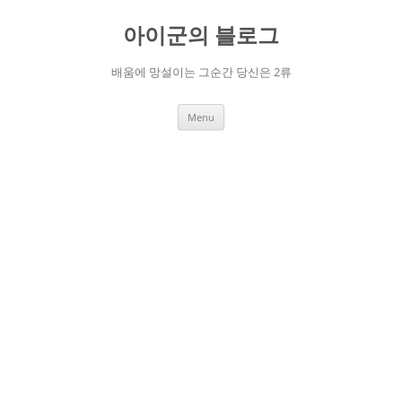
Skip
to
아이군의 블로그
content
배움에 망설이는 그순간 당신은 2류
Menu