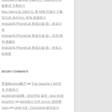
발환경 구축하기
Mac Sierra 업그레이드 후 ADB 연결이 간헐
적으로 끊어지는 문제 해결하기
AngularJS PhoneCat 튜토리얼 앱 – 컴포넌
트
AngularJS PhoneCat 튜토리얼 앱 – 정적/동
적 템플릿
AngularJS PhoneCat 튜토리얼 앱 – 부트스
트래핑
RECENT COMMENTS
开设Binance账户
on
Trac Apache 1.3버젼
과 연동하기
Javalongint比較 - 코딩면접 질문 - java int와
long차이
on
JAVA에서 자주 쓰이는 형변환
yson
on
Unity C# – Coroutine 알아보기