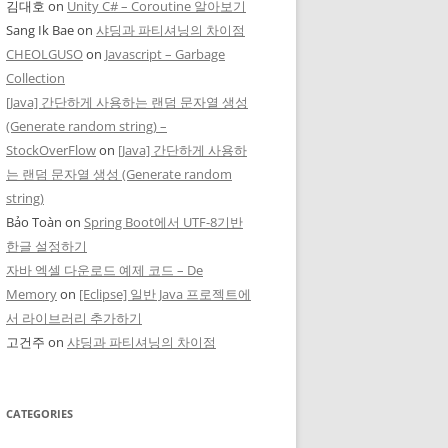
김대호
on
Unity C# – Coroutine 알아보기
Sang Ik Bae
on
샤딩과 파티셔닝의 차이점
CHEOLGUSO
on
Javascript – Garbage
Collection
[Java] 간단하게 사용하는 랜덤 문자열 생성
(Generate random string) –
StockOverFlow
on
[Java] 간단하게 사용하
는 랜덤 문자열 생성 (Generate random
string)
Bảo Toàn
on
Spring Boot에서 UTF-8기반
한글 설정하기
자바 엑셀 다운로드 예제 코드 – De
Memory
on
[Eclipse] 일반 Java 프로젝트에
서 라이브러리 추가하기
고건주
on
샤딩과 파티셔닝의 차이점
CATEGORIES